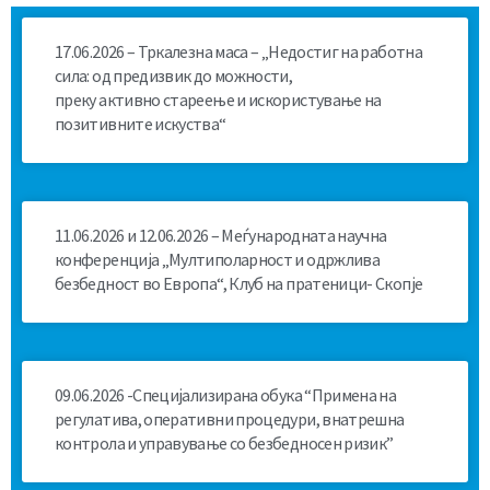
17.06.2026 – Тркалезна маса – „Недостиг на работна
сила: од предизвик до можности,
преку активно стареење и искористување на
позитивните искуства“
11.06.2026 и 12.06.2026 – Меѓународната научна
конференција „Мултиполарност и одржлива
безбедност во Европа“, Клуб на пратеници- Скопје
09.06.2026 -Специјализирана обука “Примена на
регулатива, оперативни процедури, внатрешна
контрола и управување со безбедносен ризик”