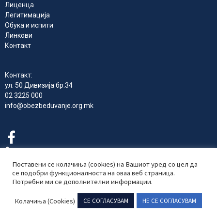
Лиценца
Легитимација
Обука и испити
Линкови
Контакт
Контакт:
ул. 50 Дивизија бр.34
02 3225 000
info@obezbeduvanje.org.mk
Поставени се колачиња (cookies) на Вашиот уред со цел да
се подобри функционалноста на оваа веб страница.
Потребни ми се дополнителни информации.
Комора на Република Северна Македонија за приватно
обезбедување 2024 © Сите права се задржани
Колачиња (Cookies)
СЕ СОГЛАСУВАМ
НЕ СЕ СОГЛАСУВАМ