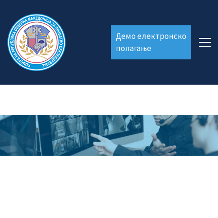
Демо електронско
полагање