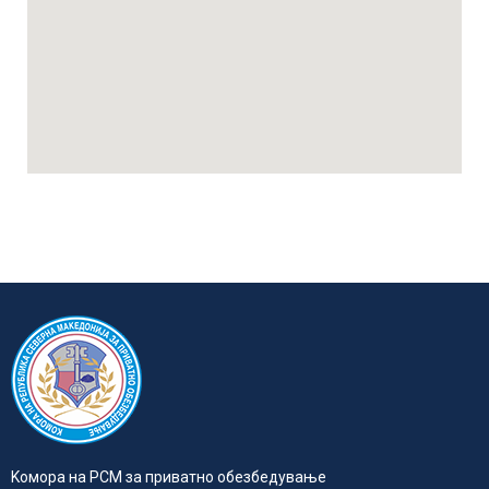
Kомора на РСМ за приватно обезбедувањe