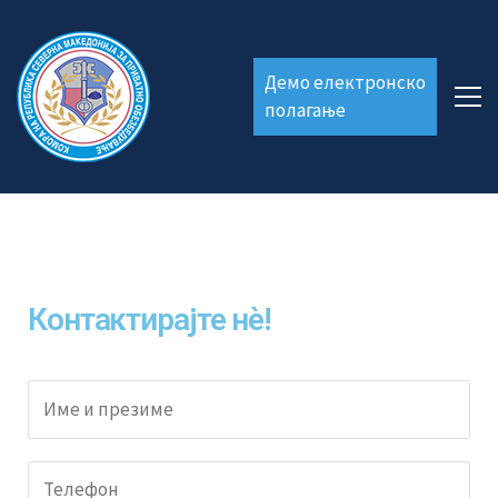
Демо електронско
полагање
Контактирајте нѐ!