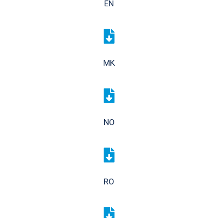
EN
MK
NO
RO