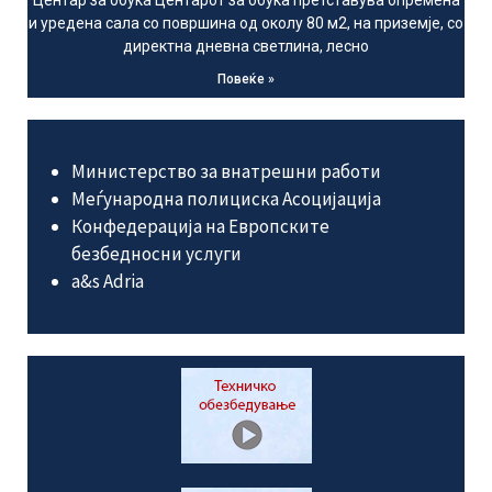
Центар за обука Центарот за обука претставува опремена
и уредена сала со површина од околу 80 м2, на приземје, со
директна дневна светлина, лесно
Повеќе »
Министерство за внатрешни работи
Меѓународна полициска Асоцијација
Конфедерација на Европските
безбедносни услуги
а&s Adria