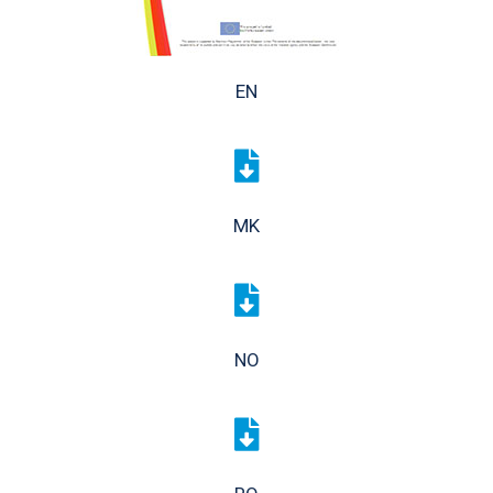
EN
MK
NO