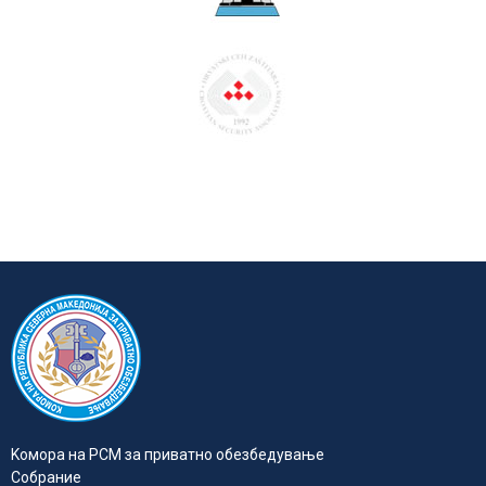
Kомора на РСМ за приватно обезбедувањe
Собрание