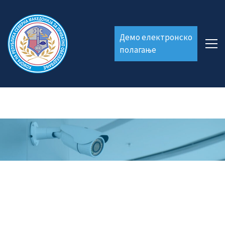
Демо електронско
полагање