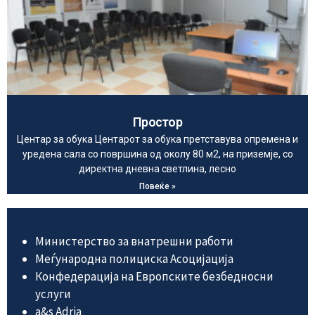
Простор
Центар за обука Центарот за обука претставува опремена и
уредена сала со површина од околу 80 м2, на приземје, со
директна дневна светлина, лесно
Повеќе »
Министерство за внатрешни работи
Меѓународна полициска Асоцијација
Конфедерација на Европските безбедносни
услуги
а&s Adria