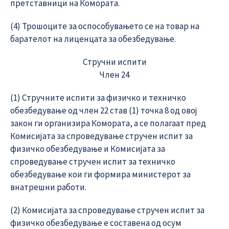
претставници на Комората.
(4) Трошоците за оспособувањето се на товар на
барателот на лиценцата за обезбедување.
Стручни испити
Член 24
(1) Стручните испити за физичко и техничко
обезбедување од член 22 став (1) точка 8 од овој
закон ги организира Комората, а се полагаат пред
Комисијата за спроведување стручен испит за
физичко обезбедување и Комисијата за
спроведување стручен испит за техничко
обезбедување кои ги формира министерот за
внатрешни работи.
(2) Комисијата за спроведување стручен испит за
физичко обезбедување е составена од осум