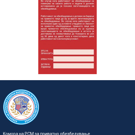
Kомора на РСМ за приватно обезбедувањe