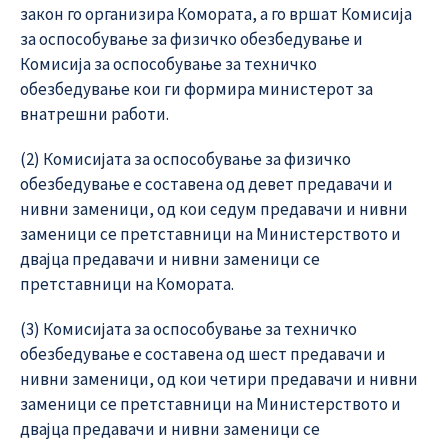
закон го организира Комората, а го вршат Комисија
за оспособување за физичко обезбедување и
Комисија за оспособување за техничко
обезбедување кои ги формира министерот за
внатрешни работи.
(2) Комисијата за оспособување за физичко
обезбедување е составена од девет предавачи и
нивни заменици, од кои седум предавачи и нивни
заменици се претставници на Министерството и
двајца предавачи и нивни заменици се
претставници на Комората.
(3) Комисијата за оспособување за техничко
обезбедување е составена од шест предавачи и
нивни заменици, од кои четири предавачи и нивни
заменици се претставници на Министерството и
двајца предавачи и нивни заменици се