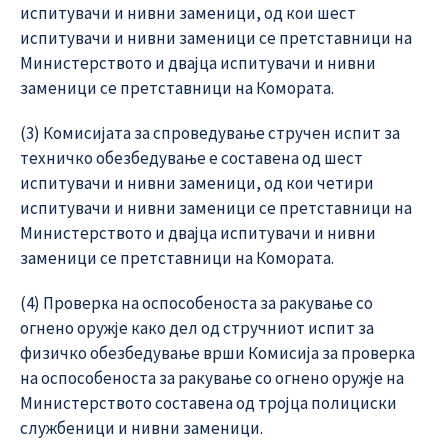
испитувачи и нивни заменици, од кои шест
испитувачи и нивни заменици се претставници на
Министерството и двајца испитувачи и нивни
заменици се претставници на Комората.
(3) Комисијата за спроведување стручен испит за
техничко обезбедување е составена од шест
испитувачи и нивни заменици, од кои четири
испитувачи и нивни заменици се претставници на
Министерството и двајца испитувачи и нивни
заменици се претставници на Комората.
(4) Проверка на оспособеноста за ракување со
огнено оружје како дел од стручниот испит за
физичко обезбедување врши Комисија за проверка
на оспособеноста за ракување со огнено оружје на
Министерството составена од тројца полициски
службеници и нивни заменици.