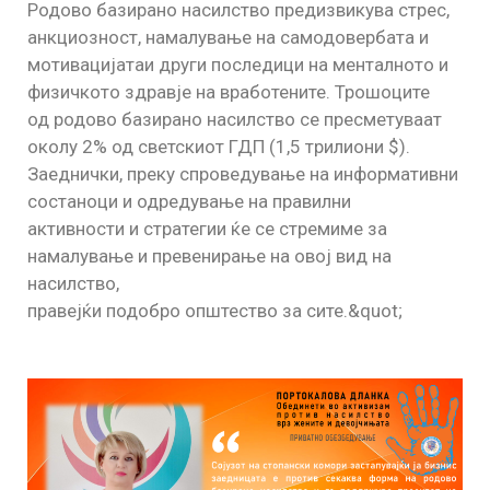
Родово базирано насилство предизвикува стрес,
анкциозност, намалување на самодовербата и
мотивацијатаи други последици на менталното и
физичкото здравје на вработените. Трошоците
од родово базирано насилство се пресметуваат
околу 2% од светскиот ГДП (1,5 трилиони $).
Заеднички, преку спроведување на информативни
состаноци и одредување на правилни
активности и стратегии ќе се стремиме за
намалување и превенирање на овој вид на
насилство,
правејќи подобро општество за сите.&quot;