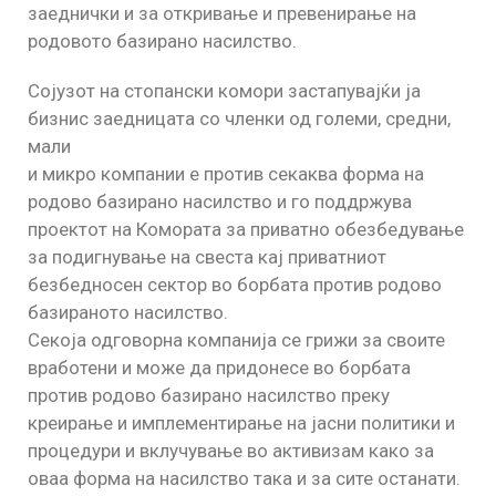
заеднички и за откривање и превенирање на
родовото базирано насилство.
Сојузот на стопански комори застапувајќи ја
бизнис заедницата со членки од големи, средни,
мали
и микро компании е против секаква форма на
родово базирано насилство и го поддржува
проектот на Комората за приватно обезбедување
за подигнување на свеста кај приватниот
безбедносен сектор во борбата против родово
базираното насилство.
Секоја одговорна компанија се грижи за своите
вработени и може да придонесе во борбата
против родово базирано насилство преку
креирање и имплементирање на јасни политики и
процедури и вклучување во активизам како за
оваа форма на насилство така и за сите останати.