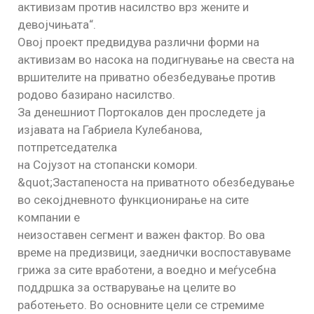
активизам против насилство врз жените и
девојчињата“.
Овој проект предвидува различни форми на
активизам во насока на подигнување на свеста на
вршителите на приватно обезбедување против
родово базирано насилство.
За денешниот Портокалов ден проследете ја
изјавата на Габриела Кулебанова,
потпретседателка
на Сојузот на стопански комори.
&quot;Застапеноста на приватното обезбедување
во секојдневното функционирање на сите
компании е
неизоставен сегмент и важен фактор. Во ова
време на предизвици, заеднички воспоставуваме
грижа за сите вработени, а воедно и меѓусебна
поддршка за остварување на целите во
работењето. Во основните цели се стремиме