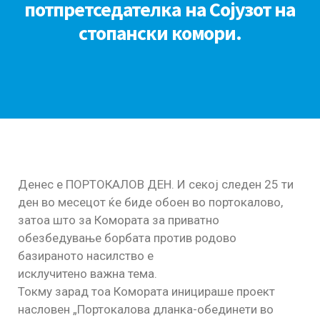
потпретседателка на Сојузот на
стопански комори.
Денес е ПОРТОКАЛОВ ДЕН. И секој следен 25 ти
ден во месецот ќе биде обоен во портокалово,
затоа што за Комората за приватно
обезбедување борбата против родово
базираното насилство е
исклучитено важна тема.
Токму зарад тоа Комората иницираше проект
насловен „Портокалова дланка-обединети во