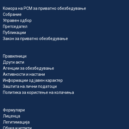
Kомора на РСМ за приватно обезбедувањe
Собрание
Управен одбор
Претседател
Публикации
Закон за приватно обезбедување
Правилници
Други акти
Агенции за обезбедување
Активности и настани
Информации од јавен карактер
Заштита на лични податоци
Политика за користење на колачиња
Формулари
Лиценца
Легитимација
Обука и испити