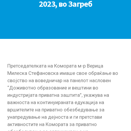
2023, во Загреб
Претседателката на Комората м-р Верица
Милеска Стефановска имаше свое обраќање во
својство на воведничар на панелот насловен
“Доживотно образование и вештини во
индустријата приватна заштита”, укажува на
важноста на континуираната едукација на
вршителите на приватно обезбедување за
унапредување на дејноста и ги претстави
активностите на Комората за приватно