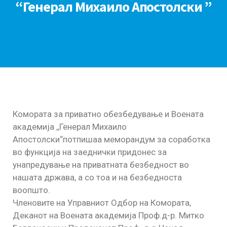
“Генерал Михаило Апостолски ”
Комората за приватно обезбедување и Воената
академија ,,Генерал Михаило
Апостолски“потпишаа меморандум за соработка
во функција на заеднички придонес за
унапредување на приватната безбедност во
нашата држава, а со тоа и на безбедноста
воопшто.
Членовите на Управниот Одбор на Комората,
Деканот на Воената академија Проф.д-р. Митко