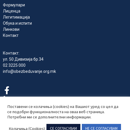
Формулари
Лиценца
Легитимација
Обука и испити
Линкови
Контакт
Контакт:
ул. 50 Дивизија бр.34
02 3225 000
info@obezbeduvanje.org.mk
Поставени се колачиња (cookies) на Вашиот уред со цел да
се подобри функционалноста на оваа веб страница.
Потребни ми се дополнителни информации.
Комора на Република Северна Македонија за приватно
обезбедување 2024 © Сите права се задржани
Колачиња (Cookies)
СЕ СОГЛАСУВАМ
НЕ СЕ СОГЛАСУВАМ