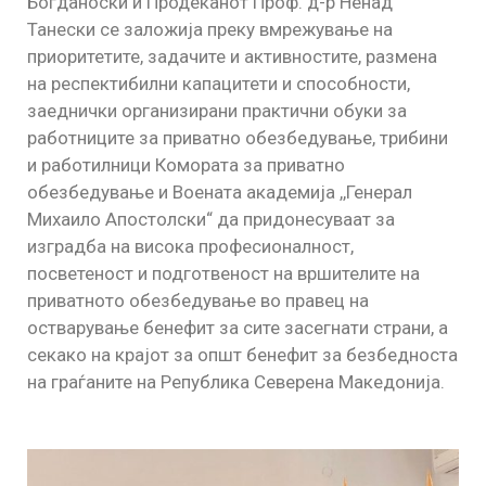
Богданоски и Продеканот Проф. д-р Ненад
Танески се заложија преку вмрежување на
приоритетите, задачите и активностите, размена
на респектибилни капацитети и способности,
заеднички организирани практични обуки за
работниците за приватно обезбедување, трибини
и работилници Комората за приватно
обезбедување и Воената академија ,,Генерал
Михаило Апостолски“ да придонесуваат за
изградба на висока професионалност,
посветеност и подготвеност на вршителите на
приватното обезбедување во правец на
остварување бенефит за сите засегнати страни, а
секако на крајот за општ бенефит за безбедноста
на граѓаните на Република Северена Македонија.