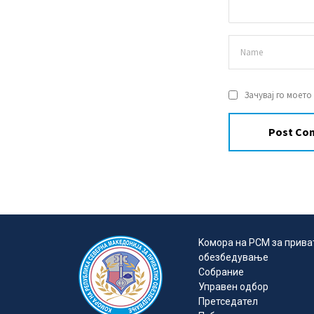
Зачувај го моето
Kомора на РСМ за прива
обезбедувањe
Собрание
Управен одбор
Претседател