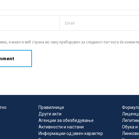
 име, е-маил и веб страна во овој пребарувач за следниот пат кога ќе комент
тно
Правилници
Формул
Други акти
Лиценц
Агенции за обезбедување
Легитим
Активности и настани
Обука и
Информации од јавен карактер
Линков