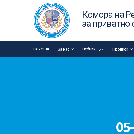
Комора на Р
за приватно
Почетна
Публикации
За нас
Прописи
05