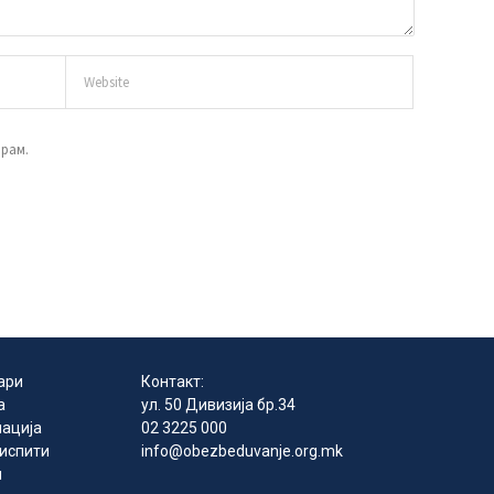
ирам.
ари
Контакт:
а
ул. 50 Дивизија бр.34
ација
02 3225 000
 испити
info@obezbeduvanje.org.mk
и