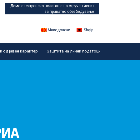
Демо електронско полагање
на стручен испит
за приватно обезбедување
Македонски
Shqip
 од јавен карактер
Заштита на лични податоци
РИА