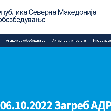
епублика Северна Македонија
 обезбедување
Агенции за обезбедување
Активности и настани
Информации
-06.10.2022 Загреб АД