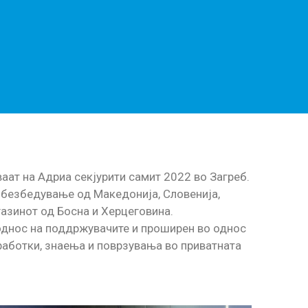
ат на Адриа секјурити самит 2022 во Загреб.
обезбедување од Македонија, Словенија,
газинот од Босна и Херцеговина.
однос на поддржувачите и проширен во однос
работки, знаења и поврзувања во приватната