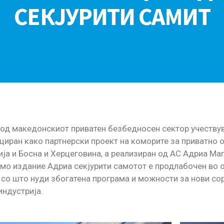
СЕКЈУРИТИ САМИТ
од македонскиот приватен безбедносен сектор учествува
циран како партнерски проект на коморите за приватно 
ија и Босна и Херцеговина, а реализиран од АС Адриа Ма
мо издание Адриа секјурити самотот е продлабочен во 
 со што нуди збогатена програма и можности за нови со
ндустрија.