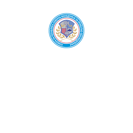
Oda për sigurim privat e Republikës së Maqedonisë së
Veriut
Kuvendi
Bordi drejtues
Kryetari
Publikime
Ligji për sigurinë private
Rregullore
Akte të tjera