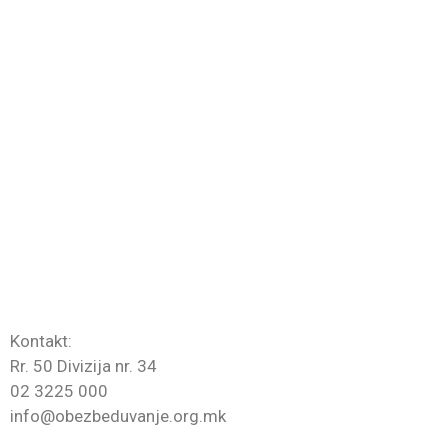
Agjencione për sigurim
Aktivitete dhe ngjarje
Informata të karakterit publik
Mbrojtja e të dhënave personale
Formulare
Licenca
Legjitamicione
Trajnime dhe provime
Lidhje
Kontaktoni
Kontakt:
Rr. 50 Divizija nr. 34
02 3225 000
info@obezbeduvanje.org.mk