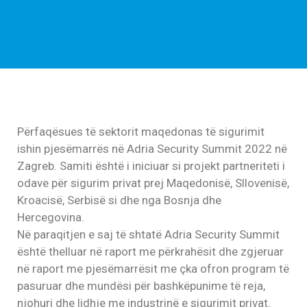
Përfaqësues të sektorit maqedonas të sigurimit
ishin pjesëmarrës në Adria Security Summit 2022 në
Zagreb. Samiti është i iniciuar si projekt partneriteti i
odave për sigurim privat prej Maqedonisë, Sllovenisë,
Kroacisë, Serbisë si dhe nga Bosnja dhe
Hercegovina.
Në paraqitjen e saj të shtatë Adria Security Summit
është thelluar në raport me përkrahësit dhe zgjeruar
në raport me pjesëmarrësit me çka ofron program të
pasuruar dhe mundësi për bashkëpunime të reja,
njohuri dhe lidhje me industrinë e sigurimit privat.