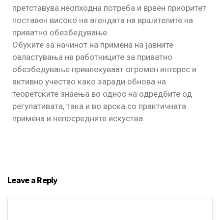
претставува неопходна потреба и врвен приоритет
поставен високо на агендата на вршителите на
приватно обезбедување.
Обуките за начинот на примена на јавните
овластувања на работниците за приватно
обезбедување привлекуваат огромен интерес и
активно учество како заради обнова на
теоретските знаења во однос на одредбите од
регулативата, така и во врска со практичната
примена и непосредните искуства.
Leave a Reply