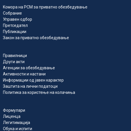
Kомора на РСМ за приватно обезбедувањe
Собрание
Управен одбор
Претседател
Публикации
Закон за приватно обезбедување
Правилници
Други акти
Агенции за обезбедување
Активности и настани
Информации од јавен карактер
Заштита на лични податоци
Политика за користење на колачиња
Формулари
Лиценца
Легитимација
Обука и испити