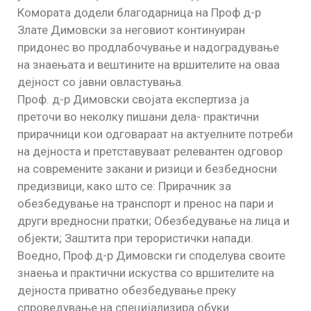
Комората додели благодарница на Проф д-р
Злате Димовски за неговиот континуиран
придонес во продлабочување и надоградување
на знаењата и вештините на вршителите на оваа
дејност со јавни овластувања.
Проф. д-р Димовски својата експертиза ја
преточи во неколку пишани дела- практични
прирачници кои одговараат на актуелните потреби
на дејноста и претставуваат релевантен одговор
на современите закани и ризици и безбедносни
предизвици, како што се: Прирачник за
обезбедување на транспорт и пренос на пари и
други вредносни пратки; Обезбедување на лица и
објекти; Заштита при терористички напади.
Воедно, Проф.д-р Димовски ги споделува своите
знаења и практични искуства со вршителите на
дејноста приватно обезбедување преку
спроведување на специјализира обуки.