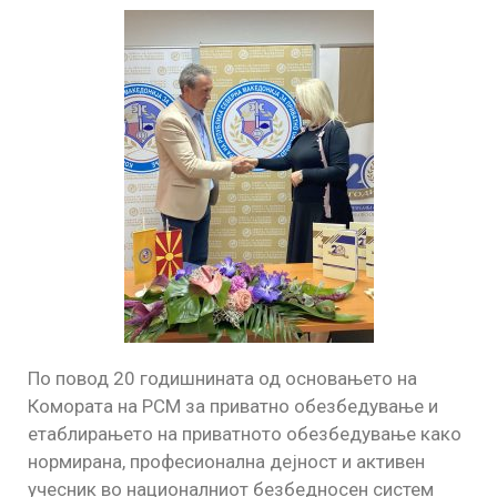
По повод 20 годишнината од основањето на
Комората на РСМ за приватно обезбедување и
етаблирањето на приватното обезбедување како
нормирана, професионална дејност и активен
учесник во националниот безбедносен систем