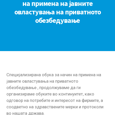
на примена на јавните
овластувања на приватното
обезбедување
Специјализирана обука за начин на примена на
јавните овластувања на приватното
обезбедување , продолжуваме да ги
организираме обуките во континуитет, како
одговор на потребите и интересот на фирмите, а
соодветно на здравствените мерки и протоколи
во нашата држава.