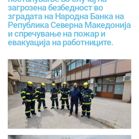
загрозена безбедност во
зградата на Народна Банка на
Република Северна Македонија
и спречување на пожар и
евакуација на работниците.