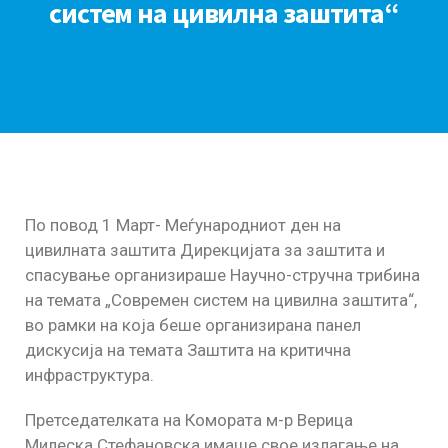
систем на цивилна заштита“
По повод 1 Март- Меѓународниот ден на
цивилната заштита Дирекцијата за заштита и
спасување организираше Научно-стручна трибина
на темата „Современ систем на цивилна заштита“,
во рамки на која беше организирана панел
дискусија на темата Заштита на критична
инфраструктура.
Претседателката на Комората м-р Верица
Милеска Стефановска имаше свое излагање на