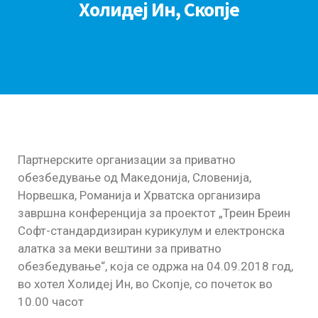
Холидеј Ин, Скопје
Партнерските организации за приватно
обезбедување од Македонија, Словенија,
Норвешка, Романија и Хрватска организира
завршна конференција за проектот „Треин Бреин
Софт-стандардизиран курикулум и електронска
алатка за меки вештини за приватно
обезбедување“, која се одржa на 04.09.2018 год,
во хотел Холидеј Ин, во Скопје, со почеток во
10.00 часот