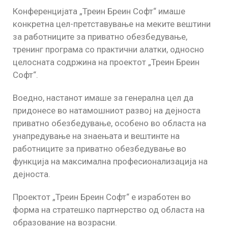
Конференцијата „Треин Бреин Софт“ имаше
конкретна цел-претставување на меките вештини
за работниците за приватно обезбедување,
тренинг програма со практични алатки, односно
целосната содржина на проектот „Треин Бреин
Софт“.
Воедно, настанот имаше за генерална цел да
придонесе во натамошниот развој на дејноста
приватно обезбедување, особено во областа на
унапредување на знаењата и вештинте на
работниците за приватно обезбедување во
функција на максимална професионализација на
дејноста.
Проектот „Треин Бреин Софт“ е изработен во
форма на стратешко партнерство од областа на
образование на возрасни.