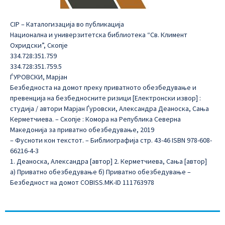
CIP – Каталогизација во публикација
Национална и универзитетска библиотека “Св. Климент
Охридски”, Скопје
334.728:351.759
334.728:351.759.5
ЃУРОВСКИ, Марјан
Безбедноста на домот преку приватното обезбедување и
превенција на безбедносните ризици [Електронски извор] :
студија / автори Марјан Ѓуровски, Александра Деаноска, Сања
Керметчиева. – Скопје : Комора на Република Северна
Македонија за приватно обезбедување, 2019
– Фусноти кон текстот. – Библиографија стр. 43-46 ISBN 978-608-
66216-4-3
1. Деаноска, Александра [автор] 2. Керметчиева, Сања [автор]
а) Приватно обезбедување б) Приватно обезбедување –
Безбедност на домот COBISS.MK-ID 111763978