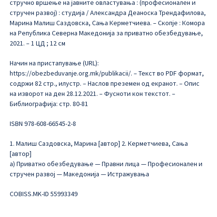
стручно вршење на јавните овластувања : (професионален и
стручен развој) : студија / Александра Деаноска Трендафилова,
Марина Малиш Саздовска, Сања Керметчиева. – Скопје : Комора
на Република Северна Македонија за приватно обезбедување,
2021. – 1 ЦД ; 12 см
Начин на пристапување (URL):
https://obezbeduvanje.org.mk/publikacii/. – Текст во PDF формат,
содржи 82 стр., илустр. – Наслов преземен од екранот. – Опис
на изворот на ден 28.12.2021. – Фусноти кон текстот. –
Библиографија: стр. 80-81
ISBN 978-608-66545-2-8
1. Малиш Саздовска, Марина [автор] 2. Керметчиева, Сања
[автор]
а) Приватно обезбедување — Правни лица — Професионален и
стручен развој — Македонија — Истражувања
COBISS.MK-ID 55993349