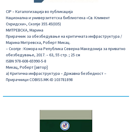
CIP – Каталогизација во публикација
Национална и универзитетска библиотека «Св. Климент
Охридски», Скопје 355.45(035)
МИТРЕВСКА, Марина
Прирачник за обезбедување на критичнaтa инфраструктурa /
Марина Митревска, Роберт Микац.
– Скопје : Комора на Република Северна Македонија за приватно
обезбедување, 2017. – 63, 55 стр. ; 25 см
ISBN 978-608-65990-5-8
Микац, Роберт [автор]
а) Критична инфраструктура – Државна безбедност –
Прирачници COBISS.MK-ID 103781898