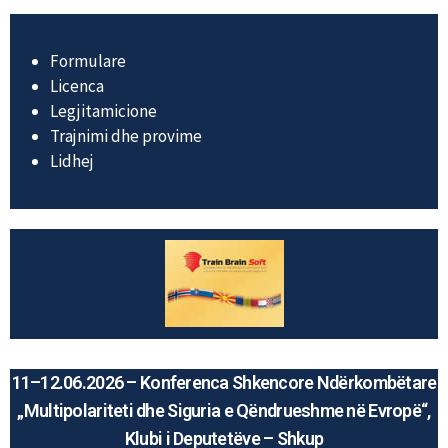
Formulare
Licenca
Legjitamicione
Trajnimi dhe provime
Lidhej
11–12.06.2026 – Konferenca Shkencore Ndërkombëtare
„Multipolariteti dhe Siguria e Qëndrueshme në Evropë“,
Klubi i Deputetëve – Shkup