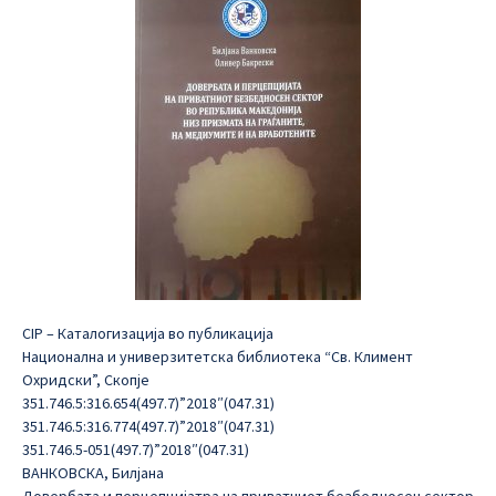
CIP – Каталогизација во публикација
Национална и универзитетска библиотека “Св. Климент
Охридски”, Скопје
351.746.5:316.654(497.7)”2018″(047.31)
351.746.5:316.774(497.7)”2018″(047.31)
351.746.5-051(497.7)”2018″(047.31)
ВАНКОВСКА, Билјана