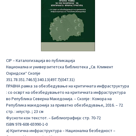
CIP – Каталогизација во публикација
Национална и универзитетска библиотека „Св. Климент
Охридски“ Скопје
351.78:351.746.5]:340.13(497.7)(047.31)
ПРАВНА рамка за обезбедување на критичната инфраструктура
: со осврт на обезбедувањето на критичната инфраструктура
во Република Северна Македонија. – Скопје : Комора на
Република македонија за приватно обезбедување, 2016. – 72
стр. : илустр. ; 23 см
Фусноти кон текстот. – Библиографија: стр. 70-72
ISBN 978-608-65990-1-0
а) Критична инфраструктура – Национална безбедност –