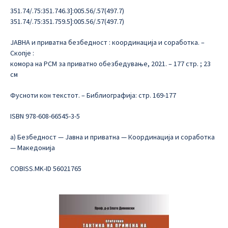
351.74/.75:351.746.3]:005.56/.57(497.7)
351.74/.75:351.759.5]:005.56/.57(497.7)
ЈАВНА и приватна безбедност : координација и соработка. –
Скопје :
комора на РСМ за приватно обезбедување, 2021. – 177 стр. ; 23
см
Фусноти кон текстот. – Библиографија: стр. 169-177
ISBN 978-608-66545-3-5
а) Безбедност — Јавна и приватна — Координација и соработка
— Македонија
COBISS.MK-ID 56021765