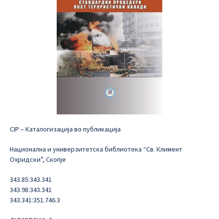
CIP – Каталогизација во публикација
Национална и универзитетска библиотека “Св. Климент
Охридски”, Скопје
343.85:343.341
343.98:343.341
343.341:351.746.3