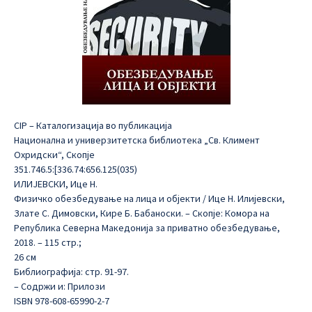
CIP – Каталогизација во публикација
Национална и универзитетска библиотека „Св. Климент
Охридски“, Скопје
351.746.5:[336.74:656.125(035)
ИЛИЈЕВСКИ, Ице Н.
Физичко обезбедување на лица и објекти / Ице Н. Илијевски,
Злате С. Димовски, Кире Б. Бабаноски. – Скопје: Комора на
Република Северна Македонија за приватно обезбедување,
2018. – 115 стр.;
26 см
Библиографија: стр. 91-97.
– Содржи и: Прилози
ISBN 978-608-65990-2-7