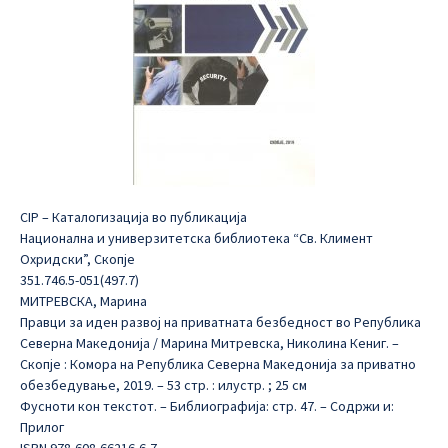
CIP – Каталогизација во публикација
Национална и универзитетска библиотека “Св. Климент
Охридски”, Скопје
351.746.5-051(497.7)
МИТРЕВСКА, Марина
Правци за иден развој на приватната безбедност во Република
Северна Македонија / Марина Митревска, Николина Кениг. –
Скопје : Комора на Република Северна Македонија за приватно
обезбедување, 2019. – 53 стр. : илустр. ; 25 см
Фусноти кон текстот. – Библиографија: стр. 47. – Содржи и:
Прилог
ISBN 978-608-66216-6-7