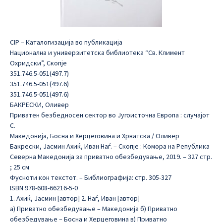
CIP – Каталогизација во публикација
Национална и универзитетска библиотека “Св. Климент
Охридски”, Скопје
351.746.5-051(497.7)
351.746.5-051(497.6)
351.746.5-051(497.6)
БАКРЕСКИ, Оливер
Приватен безбедносен сектор во Југоисточна Европа : случајот
С.
Македонија, Босна и Херцеговина и Хрватска / Оливер
Бакрески, Јасмин Aхиќ, Иван Наѓ. – Скопје : Комора на Република
Северна Македонија за приватно обезбедување, 2019. – 327 стр.
; 25 см
Фусноти кон текстот. – Библиографија: стр. 305-327
ISBN 978-608-66216-5-0
1. Ахиќ, Јасмин [автор] 2. Наѓ, Иван [автор]
а) Приватно обезбедување – Македонија б) Приватно
обезбедување – Босна и Херцеговина в) Приватно