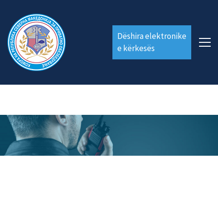
Dëshira elektronike
e kërkesës