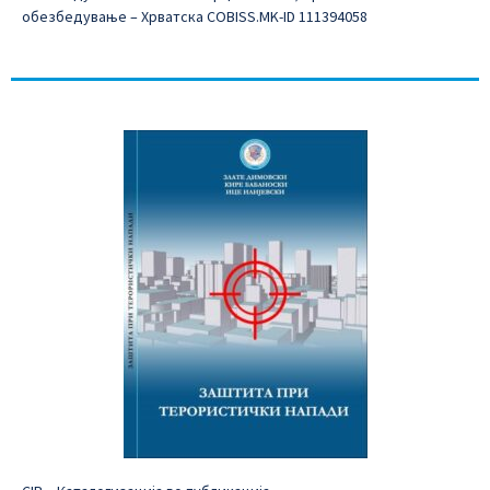
обезбедување – Хрватска COBISS.MK-ID 111394058