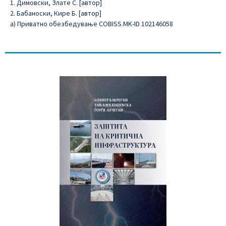
1. Димовски, Злате С. [автор]
2. Бабаноски, Кире Б. [автор]
а) Приватно обезбедување COBISS.MK-ID 102146058