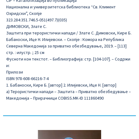
CIP – Каталогизација во публикација
Национална и универзитетска библиотека “Св. Климент
Охридски”, Скопје
323.284:351.746.5-051(497.7)(035)
ДИМОВСКИ, Злате С.
Заштита при терористички напади / Злате С. Димовски, Кире Б.
Бабаноски, Ице Н. Илијевски. – Скопје : Комора на Република
Северна Македонија за приватно обезбедување, 2019. – [113]
стр. : илустр. ; 25 см
Фусноти кон текстот. – Библиографија: стр. [104-107]. – Содржи
и:
Прилози
ISBN 978-608-66216-7-4
1. Бабаноски, Кире Б. [автор] 2. Илијевски, Ице Н. [автор]
а) Терористички напади – Заштита – Приватно обезбедување –
Македонија – Прирачници COBISS.MK-ID 111860490