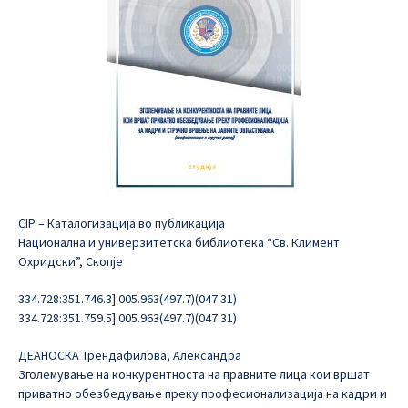
CIP – Каталогизација во публикација
Национална и универзитетска библиотека “Св. Климент
Охридски”, Скопје
334.728:351.746.3]:005.963(497.7)(047.31)
334.728:351.759.5]:005.963(497.7)(047.31)
ДЕАНОСКА Трендафилова, Александра
Зголемување на конкурентноста на правните лица кои вршат
приватно обезбедување преку професионализација на кадри и