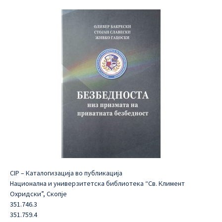
CIP – Каталогизација во публикација
Национална и универзитетска библиотека “Св. Климент
Охридски”, Скопје
351.746.3
351.759.4