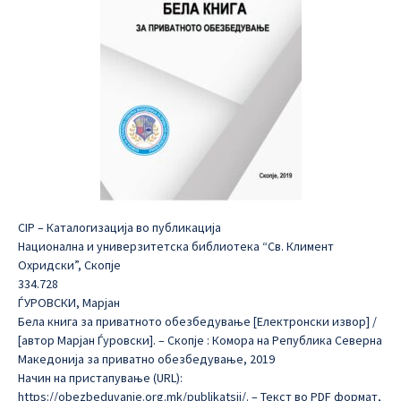
CIP – Каталогизација во публикација
Национална и универзитетска библиотека “Св. Климент
Охридски”, Скопје
334.728
ЃУРОВСКИ, Марјан
Бела книга за приватното обезбедување [Електронски извор] /
[автор Марјан Ѓуровски]. – Скопје : Комора на Република Северна
Македонија за приватно обезбедување, 2019
Начин на пристапување (URL):
https://obezbeduvanje.org.mk/publikatsii/. – Текст во PDF формат,