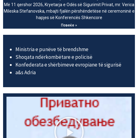
Më 11 qershor 2026, Kryetarja e Odës së Sigurimit Privat, mr. Verica
Mileska Stefanovska, mbajti fjalën përshëndetëse në ceremoninë e
hapjes së Konferencës Shkencore
Повеќе »
Ministria e punëve të brendshme
Shoqata ndërkombëtare e policisë
Konfederata e shërbimeve evropiane të sigurisë
а&s Adria