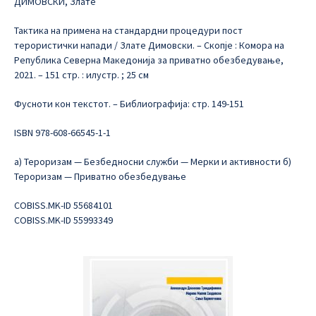
ДИМОВСКИ, Злате
Тактика на примена на стандардни процедури пост
терористички напади / Злате Димовски. – Скопје : Комора на
Република Северна Македонија за приватно обезбедување,
2021. – 151 стр. : илустр. ; 25 см
Фусноти кон текстот. – Библиографија: стр. 149-151
ISBN 978-608-66545-1-1
а) Тероризам — Безбедносни служби — Мерки и активности б)
Тероризам — Приватно обезбедување
COBISS.MK-ID 55684101
COBISS.MK-ID 55993349