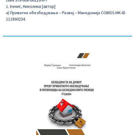
1. Кениг, Николина [автор]
а) Приватно обезбедување – Развој – Македонија COBISS.MK-ID
111860234