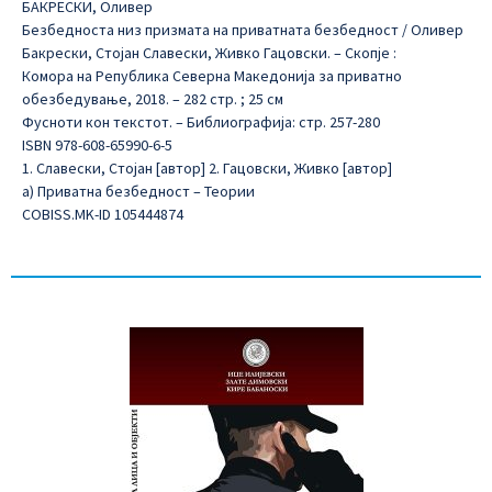
БАКРЕСКИ, Оливер
Безбедноста низ призмата на приватната безбедност / Оливер
Бакрески, Стојан Славески, Живко Гацовски. – Скопје :
Комора на Република Северна Македонија за приватно
обезбедување, 2018. – 282 стр. ; 25 см
Фусноти кон текстот. – Библиографија: стр. 257-280
ISBN 978-608-65990-6-5
1. Славески, Стојан [автор] 2. Гацовски, Живко [автор]
а) Приватна безбедност – Теории
COBISS.MK-ID 105444874