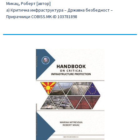
Микац, Роберт [автор]
а) Критична инфраструктура – Државна безбедност –
Прирачници COBISS.MK-ID 103781898