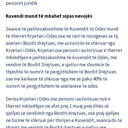
personit juridik.
Kuvendi mund të mbahet sipas nevojës
Seancë të jashtëzakonshme të Kuvendit të Odës mund
të thërret Kryetari i Odës ose në rast të mungesës së tij
anëtari i Bordit drejtues, me autorizim të shkruar nga
Kryetari i Odës. Kryetari ose personi i autorizuar e thërret
mbledhjen e jashtëzakoshme të kuvendit të Odës, me
vendim të Bordit Drejtues, e sjellur me shumicë të
thjeshtë të numrit të përgjithshëm të Bordit Drejtues
ose me kërkesë të shkruar nga më së paku 40% të
numrit të përgjithshëm të anëtarëve të odës
Derisa Kryetari i Odës ose personi i autorizuar nuk e
thërret mbledhjen në afat prej 1 muaj prej ditës së
sjelljes së vendimit nga Bordit drejtues, ose prej sjelljes
në formë të shkruar për thirrjen e Kuvendit, seanca do të
thirret me vendim të Bordit drejtues e sjellur me