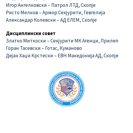
Игор Ангелковски – Патрол ЛТД, Скопје
Ристо Мелков – Армор Секјурити, Гевгелија
Александар Колевски – АД ЕЛЕМ, Скопје
Дисциплински совет
Златко Миткоски – Секјурити МК Агенци, Прилеп
Горан Тасевски – Готас, Куманово
Дејан Хаџи Крстески – ЕВН Македонија АД, Скопје
Oda për sigurim privat e Republikës së Maqedonisë së
Veriut
Kuvendi