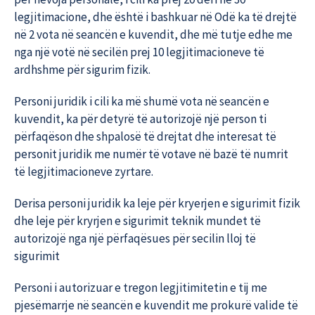
legjitimacione, dhe është i bashkuar në Odë ka të drejtë
në 2 vota në seancën e kuvendit, dhe më tutje edhe me
nga një votë në secilën prej 10 legjitimacioneve të
ardhshme për sigurim fizik.
Personi juridik i cili ka më shumë vota në seancën e
kuvendit, ka për detyrë të autorizojë një person ti
përfaqëson dhe shpalosë të drejtat dhe interesat të
personit juridik me numër të votave në bazë të numrit
të legjitimacioneve zyrtare.
Derisa personi juridik ka leje për kryerjen e sigurimit fizik
dhe leje për kryrjen e sigurimit teknik mundet të
autorizojë nga një përfaqësues për secilin lloj të
sigurimit
Personi i autorizuar e tregon legjitimitetin e tij me
pjesëmarrje në seancën e kuvendit me prokurë valide të