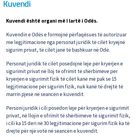
Kuvendi
Kuvendi është organi më I lartë i Odës.
Kuvendin e Odës e formojnë përfaqësues të autorizuar
me legjitimacione nga personat juridik të cilët kryejnë
sigurim privat, të cilët janë të bashkuar në Odë.
Personat juridik të cilët posedojnë leje për kryerjen e
sigurimit privat në lloj të ofrimit të shërbimeve për
kryerjen e sigurimit fizik të cilët kanë më pak se 15
legjitimacione për sigurim fizik, nuk kanë të drejtë të
marrin pjesë në seancën e kuvendit.
Personi juridik i cili posedon leje për kryerjen e sigurimit
privat, në llojin e ofrimit të shërbimeve të sigurimit fizik,
i cili ka 15 deri në 30 legjitimacione për sigurim fizik ka të
drejtë për një votë në seancën e kuvendit.