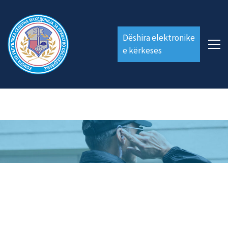
Dëshira elektronike
e kërkesës