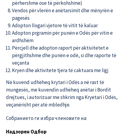
përhershme ose të përkohshme)
Vendos për vlerën e anëtarsimit dhe mënyrën e
pagesës
Adopton llogari vjetore të vitit të kaluar
Adopton prgramin për punën e Odës për vitin e
ardhshëm
Përcjell dhe adopton raport për aktivitetet e
përgjithshme dhe punën e odë, si dhe raporte të
veçanta
Kryen dhe aktivitete tjera të caktuara me ligj
Në kuvend udhëheq krytari i Odës a në rast të
mungesës, me kuvendin udhëheq anëtar i Bordit
drejtues, i autorizuar me shkrim nga Kryеtari i Odës,
veçanërisht për atë mbledhje.
Собранието ги избра членовите на:
Надзорен Oдбор