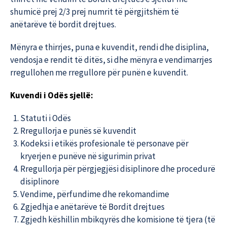
shumicë prej 2/3 prej numrit të përgjitshëm të
anëtarëve të bordit drejtues.
Mënyra e thirrjes, puna e kuvendit, rendi dhe disiplina,
vendosja e rendit të ditës, si dhe mënyra e vendimarrjes
rregullohen me rregullore për punën e kuvendit.
Kuvendi i Odës sjellë:
Statuti i Odës
Rregullorja e punës së kuvendit
Kodeksi i etikës profesionale të personave për
kryerjen e punëve në sigurimin privat
Rregullorja për përgjegjësi disiplinore dhe procedurë
disiplinore
Vendime, përfundime dhe rekomandime
Zgjedhja e anëtarëve të Bordit drejtues
Zgjedh këshillin mbikqyrës dhe komisione të tjera (të