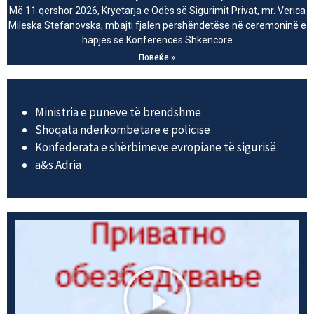
Më 11 qershor 2026, Kryetarja e Odës së Sigurimit Privat, mr. Verica
Mileska Stefanovska, mbajti fjalën përshëndetëse në ceremoninë e
hapjes së Konferencës Shkencore
Повеќе »
Ministria e punëve të brendshme
Shoqata ndërkombëtare e policisë
Konfederata e shërbimeve evropiane të sigurisë
а&s Adria