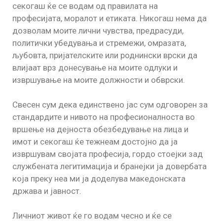
секогаш ќе се водам од правилата на
професијата, моралот и етиката. Никогаш нема да
дозволам моите лични чувства, предрасуди,
политички убедувања и стремежи, омразата,
љубовта, пријателските или роднински врски да
влијаат врз донесување на моите одлуки и
извршување на моите должности и обврски.
Свесен сум дека единствено јас сум одговорен за
стандардите и нивото на професионалноста во
вршење на дејноста обезбедување на лица и
имот и секогаш ќе тежнеам достојно да ја
извршувам својата професија, гордо стоејки зад
службената легитимација и бранејки ја довербата
која преку неа ми ја доделува македонската
држава и јавност.
Личниот живот ќе го водам чесно и ќе се