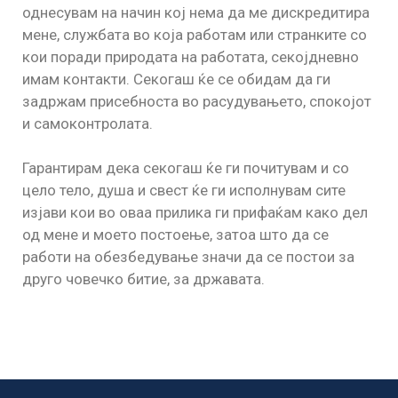
однесувам на начин кој нема да ме дискредитира
мене, службата во која работам или странките со
кои поради природата на работата, секојдневно
имам контакти. Секогаш ќе се обидам да ги
задржам присебноста во расудувањето, спокојот
и самоконтролата.
Гарантирам дека секогаш ќе ги почитувам и со
цело тело, душа и свест ќе ги исполнувам сите
изјави кои во оваа прилика ги прифаќам како дел
од мене и моето постоење, затоа што да се
работи на обезбедување значи да се постои за
друго човечко битие, за државата.