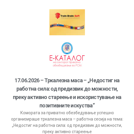
17.06.2026 – Тркалезна маса – „Недостиг на
работна сила: од предизвик до можности,
преку активно стареење и искористување на
позитивните искуства“
Комората за приватно обезбедување успешно
организираше тркалезна маса – работна сесија на тема:
„Недостиг на работна сила: од предизвик до можности,
преку активно стареење