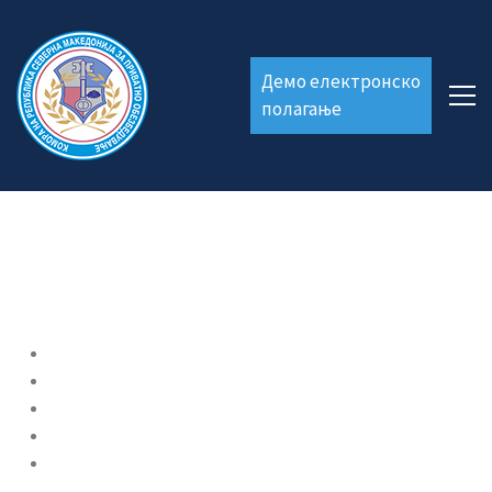
Демо електронско
полагање
Формулари
Лиценца
Легитимација
Обука и испити
Линкови