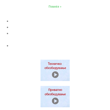
Повеќе »
Министерство за внатрешни работи
Меѓународна полициска Асоцијација
Конфедерација на Европските безбедносни
услуги
а&s Adria