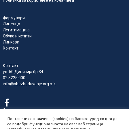
Политика за користење на колачиња
Формулари
Лиценца
Легитимација
Обука и испити
Линкови
Контакт
Контакт:
ул. 50 Дивизија бр.34
02 3225 000
info@obezbeduvanje.org.mk
Поставени се колачиња (cookies) на Вашиот уред со цел да
се подобри функционалноста на оваа веб страница.