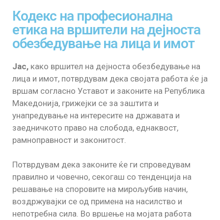
Кодекс на професионална
етика на вршители на дејноста
обезбедување на лица и имот
Јас,
како вршител на дејноста обезбедување на
лица и имот, потврдувам дека својата работа ќе ја
вршам согласно Уставот и законите на Република
Македонија, грижејки се за заштита и
унапредување на интересите на државата и
заедничкото право на слобода, еднаквост,
рамноправност и законитост.
Потврдувам дека законите ќе ги спроведувам
правилно и човечно, секогаш со тенденција на
решавање на споровите на мирољубив начин,
воздржувајки се од примена на насилство и
непотребна сила. Во вршење на мојата работа