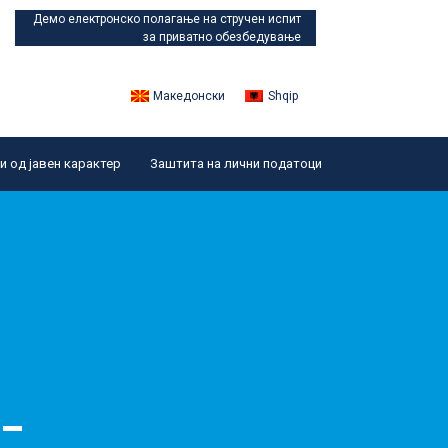
Демо електронско полагање
на стручен испит
за приватно обезбедување
Македонски
Shqip
 од јавен карактер
Заштита на лични податоци
 –