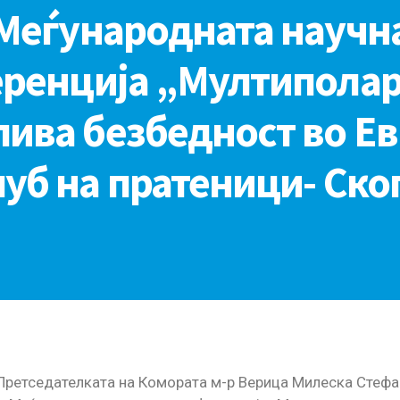
Меѓународната научн
ренција „Мултиполар
ива безбедност во Ев
уб на пратеници- Ско
 Претседателката на Комората м-р Верица Милеска Стеф