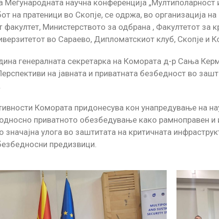
 Меѓународната научна конференција „Мултиполарност и
от на пратеници во Скопје, се одржа, во организација на
факултет, Министерството за одбрана , Факултетот за 
иверзитетот во Сараево, Дипломатскиот клуб, Скопје и 
дина генералната секретарка на Комората д-р Сања Кер
Перспективи на јавната и приватната безбедност во заш
.
тивности Комората придонесува кон унапредување на нау
односно приватното обезбедување како рамноправен и и
о значајна улога во заштитата на критичната инфраструк
безбедносни предизвици.