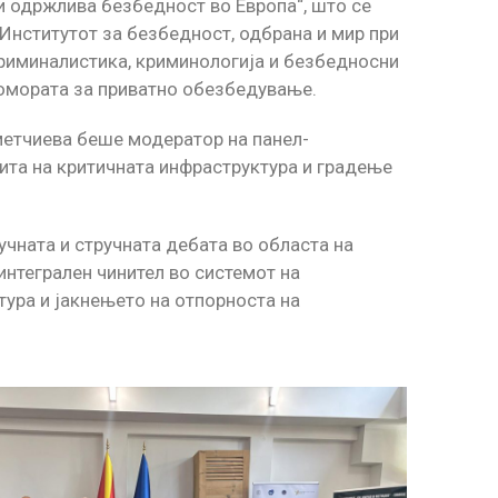
 одржлива безбедност во Европа“, што се
 Институтот за безбедност, одбрана и мир при
криминалистика, криминологија и безбедносни
Комората за приватно обезбедување.
метчиева беше модератор на панел-
тита на критичната инфраструктура и градење
чната и стручната дебата во областа на
нтегрален чинител во системот на
тура и јакнењето на отпорноста на