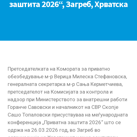
заштита 2026“, Загреб, Хрватска
Претседателката на Комората за приватно
обезбедување м-р Верица Милеска Стефановска,
генералната секретарка м-р Сања Керметчиева,
претседателот на Комисијата за контрола и
надзор при Министерството за внатрешни работи
Горанче Савовски и началникот на СВР Скопје
Сашо Топаловски присуствуваа на меѓународната
конференција „Приватна заштита 2026“ што се
одржа на 26.03.2026 год, во Загреб во