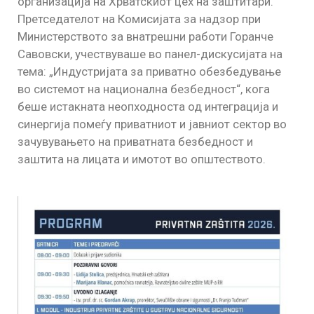
организација на Хрватскиот цех на заштитари.
Претседателот на Комисијата за надзор при
Министерството за внатрешни работи Горанче
Савовски, учествуваше во панел-дискусијата на
тема: „Индустријата за приватно обезбедување
во системот на национална безбедност“, кога
беше истакната неопходноста од интеграција и
синергија помеѓу приватниот и јавниот сектор во
зачувувањето на приватната безбедност и
заштита на лицата и имотот во општеството.