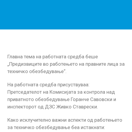
Главна тема на работната средба беше
„Предизвиците во работењето на правните лица за
техничко обезбедување“.
На работната средба присуствуваа:
Претседателот на Комисијата за контрола над
приватното обезбедување Горанче Савовски и
инспекторот од ДЗС Живко Ставрески.
Како исклучително важни аспекти од работењето
за техничко обезбедување беа истакнати: