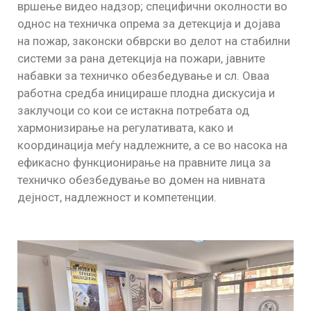
вршење видео надзор; специфични околности во
однос на техничка опрема за детекција и дојава
на пожар, законски обврски во делот на стабилни
системи за рана детекција на пожари, јавните
набавки за техничко обезбедување и сл. Оваа
работна средба иницираше плодна дискусија и
заклучоци со кои се истакна потребата од
хармонизирање на регулативата, како и
координација меѓу надлежните, а се во насока на
ефикасно функционирање на правните лица за
техничко обезбедување во домен на нивната
дејност, надлежност и компетенции.