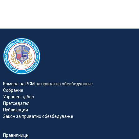
Kомора на РСМ за приватно обезбедувањe
Собрание
Управен одбор
Претседател
Публикации
Закон за приватно обезбедување
Правилници