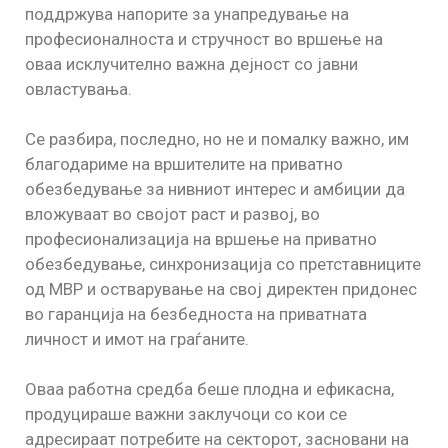
поддржува напорите за унапредување на
професионалноста и стручност во вршење на
оваа исклучително важна дејност со јавни
овластувања.
Се разбира, последно, но не и помалку важно, им
благодариме на вршителите на приватно
обезбедување за нивниот интерес и амбиции да
вложуваат во својот раст и развој, во
професионализација на вршење на приватно
обезбедување, синхронизација со претставниците
од МВР и остварување на свој директен придонес
во гаранција на безбедноста на приватната
личност и имот на граѓаните.
Оваа работна средба беше плодна и ефикасна,
продуцираше важни заклучоци со кои се
адресираат потребите на секторот, засновани на