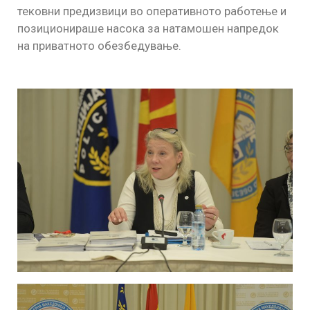
тековни предизвици во оперативното работење и
позиционираше насока за натамошен напредок
на приватното обезбедување.