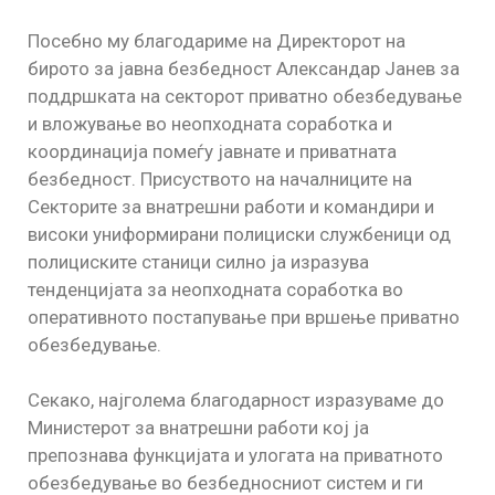
Посебно му благодариме на Директорот на
бирото за јавна безбедност Александар Јанев за
поддршката на секторот приватно обезбедување
и вложување во неопходната соработка и
координација помеѓу јавнате и приватната
безбедност. Присуството на началниците на
Секторите за внатрешни работи и командири и
високи униформирани полициски службеници од
полициските станици силно ја изразува
тенденцијата за неопходната соработка во
оперативното постапување при вршење приватно
обезбедување.
Секако, најголема благодарност изразуваме до
Министерот за внатрешни работи кој ја
препознава функцијата и улогата на приватното
обезбедување во безбедносниот систем и ги