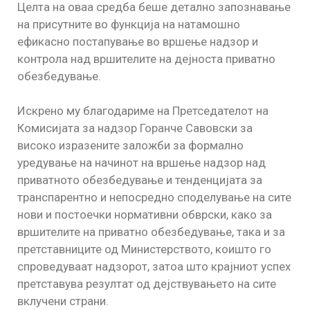
Целта на оваа средба беше детално запознавање
на присутните во функција на натамошно
ефикасно постапување во вршење надзор и
контрола над вршителите на дејноста приватно
обезбедување.
Искрено му благодариме на Претседателот на
Комисијата за надзор Горанче Савовски за
високо изразените заложби за формално
уредување на начинот на вршење надзор над
приватното обезбедување и тенденцијата за
транспарентно и непосредно споделување на сите
нови и постоечки нормативни обврски, како за
вршителите на приватно обезбедување, така и за
претставниците од Министерството, коишто го
спроведуваат надзорот, затоа што крајниот успех
претставува резултат од дејствувањето на сите
вклучени страни.