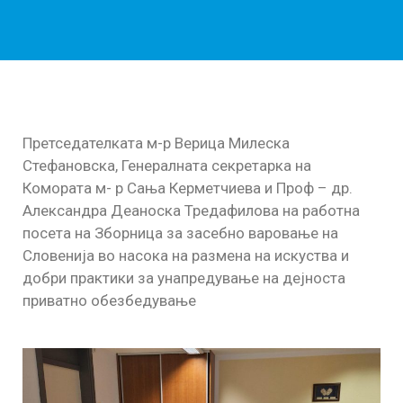
Претседателката м-р Верица Милеска
Стефановска, Генералната секретарка на
Комората м- р Сања Керметчиева и Проф – др.
Александра Деаноска Тредафилова на работна
посета на Зборница за засебно варовање на
Словенија во насока на размена на искуства и
добри практики за унапредување на дејноста
приватно обезбедување