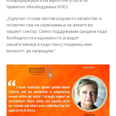
Конфедерацијата на европски услуги за
приватно обезбедување КОЕС.
„Одлучно стојам против родовото насилство и
посветен сум на зајакнување на жените во
нашиот сектор. Силно поддржувам средина каде
безбедноста и еднаквоста ја водат
нашата мисија и каде секој поединец има
можност да напредува.”