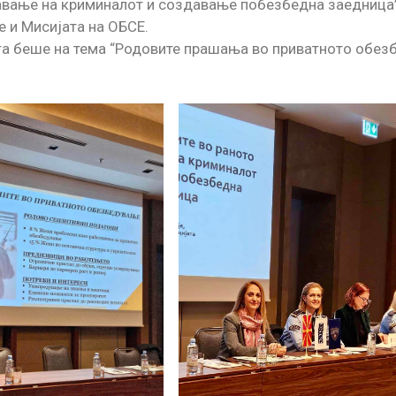
вање на криминалот и создавањe побезбедна заедница”,
е и Мисијата на ОБСЕ.
та беше на тема “Родовите прашања во приватното обез