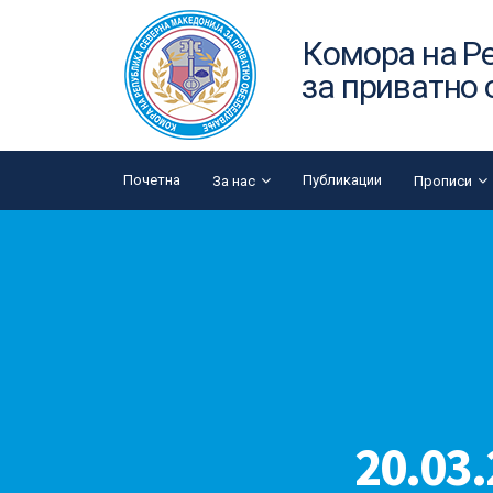
Комора на Р
за приватно
Почетна
Публикации
За нас
Прописи
20.03.