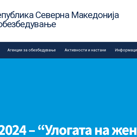
епублика Северна Македонија
 обезбедување
Агенции за обезбедување
Активности и настани
Информации
2024 – “Улогата на же