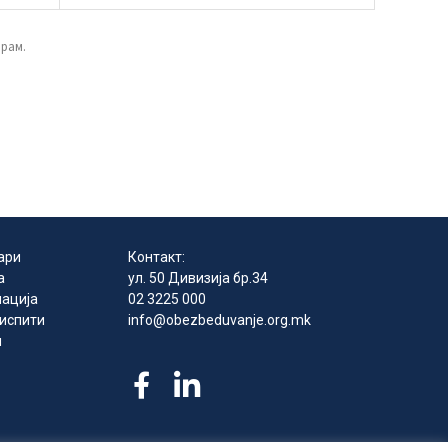
ирам.
ари
Контакт:
а
ул. 50 Дивизија бр.34
ација
02 3225 000
 испити
info@obezbeduvanje.org.mk
и