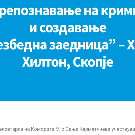
препознавање на крим
и создавањe
езбедна заедница” – Х
Хилтон, Скопје
екретарка на Комората М-р Сања Керметчиева учествува