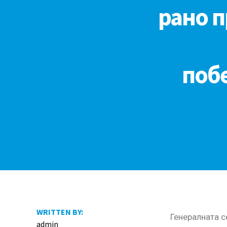
рано 
поб
WRITTEN BY:
Генералната с
admin