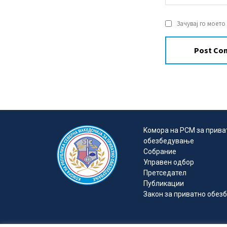
Зачувај го моето
Kомора на РСМ за прива
обезбедувањe
Собрание
Управен одбор
Претседател
Публикации
Закон за приватно обе