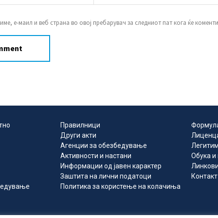
 име, е-маил и веб страна во овој пребарувач за следниот пат кога ќе комент
тно
Правилници
Формул
Други акти
Лиценц
Агенции за обезбедување
Легитим
Активности и настани
Обука и
Информации од јавен карактер
Линков
Заштита на лични податоци
Контакт
збедување
Политика за користење на колачиња