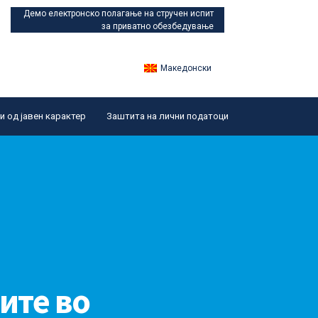
Демо електронско полагање
на стручен испит
за приватно обезбедување
Македонски
 од јавен карактер
Заштита на лични податоци
ните во