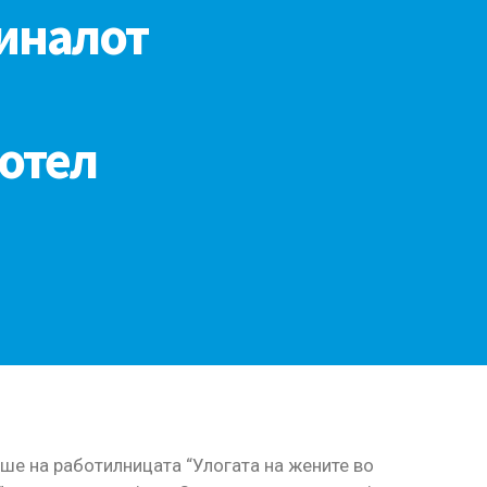
иналот
отел
ше на работилницата “Улогата на жените во