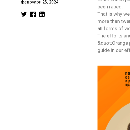
февруари 25, 2024
been raped.
That is why we 
more than twen
all forms of vi
The efforts an
&quot;Orange p
guide in our e