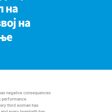
л на
вој на
ање
t has negative consequences
rk performance.
ery third woman has
, and every twentieth has