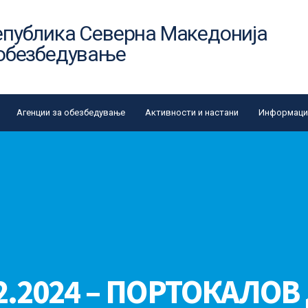
епублика Северна Македонија
 обезбедување
Агенции за обезбедување
Активности и настани
Информации
2.2024 – ПОРТОКАЛОВ