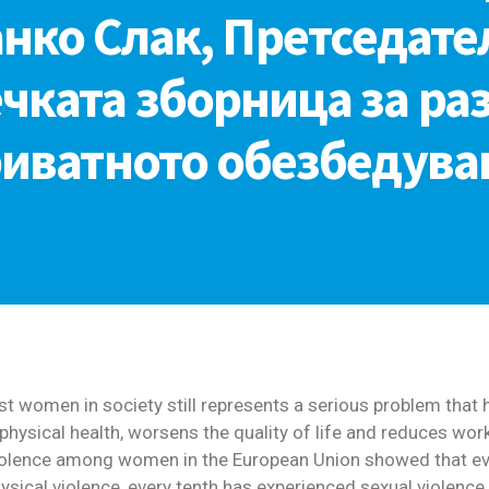
нко Слак, Претседате
чката зборница за раз
иватното обезбедув
st women in society still represents a serious problem tha
physical health, worsens the quality of life and reduces wo
iolence among women in the European Union showed that ev
ysical violence, every tenth has experienced sexual violence