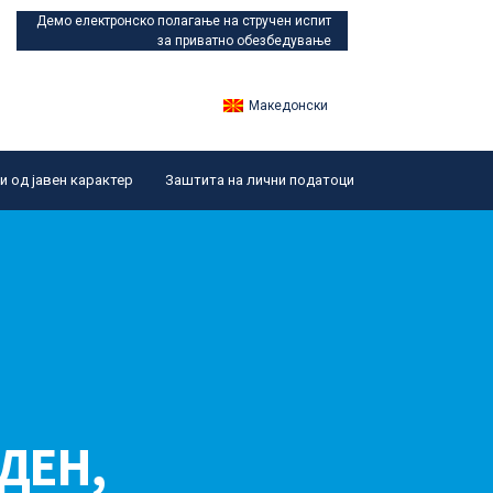
Демо електронско полагање
на стручен испит
за приватно обезбедување
Македонски
 од јавен карактер
Заштита на лични податоци
 ДЕН,