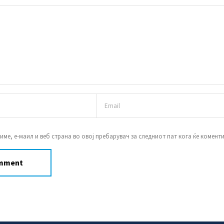
 име, е-маил и веб страна во овој пребарувач за следниот пат кога ќе комент