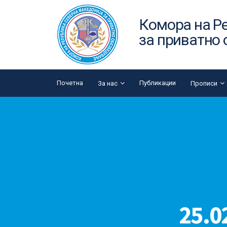
Комора на Р
за приватно
Почетна
Публикации
За нас
Прописи
25.0