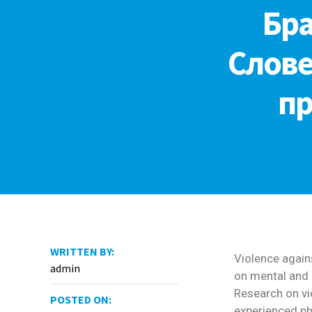
Бра
Слове
пр
WRITTEN BY:
Violence again
admin
on mental and 
Research on v
POSTED ON:
experienced ph