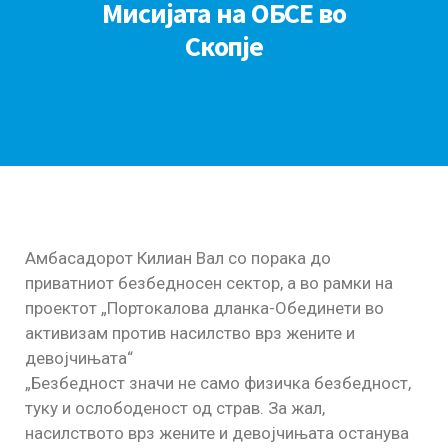
Мисијата на ОБСЕ во
Скопје
Амбасадорот Килиан Вал со порака до
приватниот безбедносен сектор, а во рамки на
проектот „Портокалова дланка-Обединети во
активизам против насилство врз жените и
девојчињата“
„Безбедност значи не само физичка безбедност,
туку и ослободеност од страв. За жал,
насилството врз жените и девојчињата останува