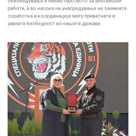
обезбедување и Министерството за внатрешни
работи, а во насока на унапредување на заемната
соработка и координација меѓу приватната и
јавната безбедност во нашата држава.