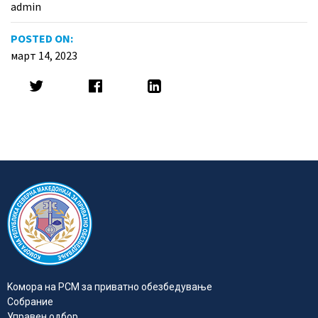
admin
POSTED ON:
март 14, 2023
Kомора на РСМ за приватно обезбедувањe
Собрание
Управен одбор