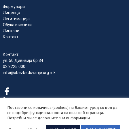
Формулари
Лиценца
Легитимација
Обука и испити
Линкови
Контакт
Контакт:
ул. 50 Дивизија бр.34
02 3225 000
info@obezbeduvanje.org.mk
Поставени се колачиња (cookies) на Вашиот уред со цел да
се подобри функционалноста на оваа веб страница.
Потребни ми се дополнителни информации.
Комора на Република Северна Македонија за приватно
обезбедување 2024 © Сите права се задржани