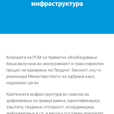
инфраструктура
Комората на РСМ за приватно обезбедување
беше вклучена во инклузивниот и транспарентен
процес на креирање на Предлог Законот, кој го
реализира Министерството за одбрана како
недлежен орган.
Критичната инфраструктура во смисла на
дефинирање на правна рамка, идентификација,
заштита, градење отпорност, координација,
информирање и сл. е високо поставен приоритет