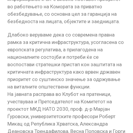
во работењето на Комората за приватно
обезбедување, со основна цел за гаранција на
безбедноста на лицата, објектите и заедницата.
Длабоко веруваме дека со современа правна
рамка за критична инфраструктура, усогласена со
европската регулатива, а прилагодена на
националните состојби и потреби ќе се
воспостави стратешки пристап кон заштитата на
критичната инфраструктура како врвен државен
приоритет со суштинско значење за одржување
на виталните општествени функции.
На јавната расправа во Клубот на пратеници,
учествуваа и Претседателот на Комитетот на
проектот МКД НАТО 2030, проф. д-р Марјан
Ѓуровски, универзитетските професори Роберт
Микац од Република Хрватска, Александра
Деановска Трендафилова, Весна Поповска и Горги