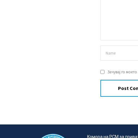
Зачувај го моето
Kомора на РСМ за прива