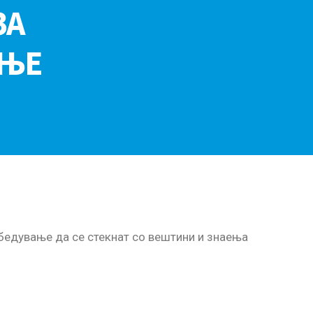
ЗА
АЊЕ
бедување да се стекнат со вештини и знаења