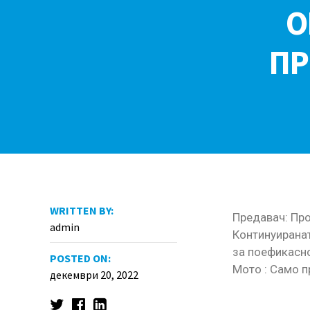
О
ПР
WRITTEN BY:
Предавач: Про
admin
Континуиранат
за поефикасн
POSTED ON:
Мото : Само пр
декември 20, 2022