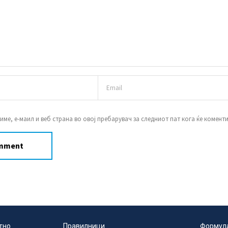
 име, е-маил и веб страна во овој пребарувач за следниот пат кога ќе комент
тно
Правилници
Формул