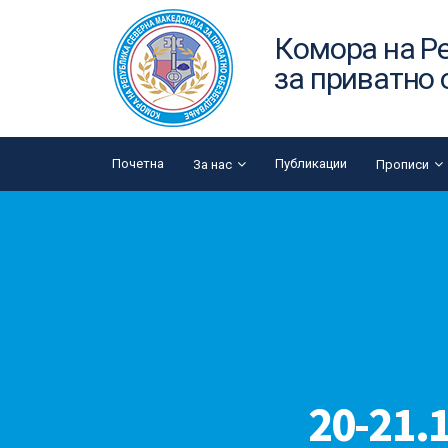
Комора на Р
за приватно
Почетна
Публикации
За нас
Прописи
20-21