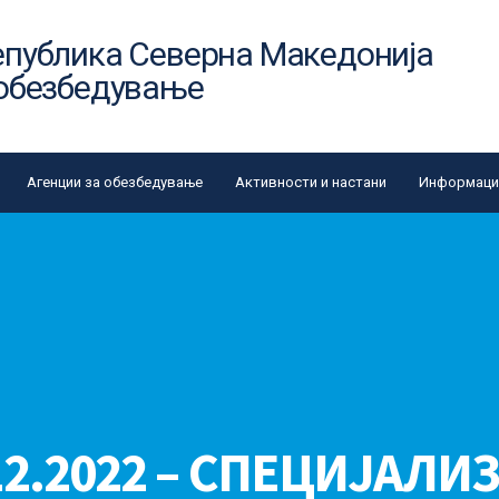
епублика Северна Македонија
 обезбедување
Агенции за обезбедување
Активности и настани
Информации
.12.2022 – СПЕЦИЈАЛИ