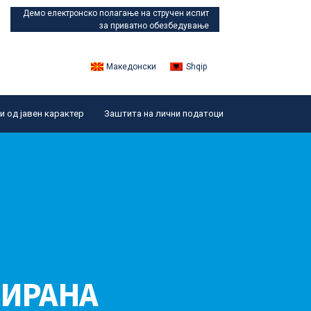
Демо електронско полагање
на стручен испит
за приватно обезбедување
Македонски
Shqip
 од јавен карактер
Заштита на лични податоци
ЗИРАНА