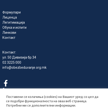
Формулари
Лиценца
Легитимација
Обука и испити
Линкови
Контакт
Контакт:
ул. 50 Дивизија бр.34
02 3225 000
info@obezbeduvanje.org.mk
Поставени се колачиња (cookies) на Вашиот уред со цел да
се подобри функционалноста на оваа веб страница.
Потребни ми се дополнителни информации.
Комора на Република Северна Македонија за приватно