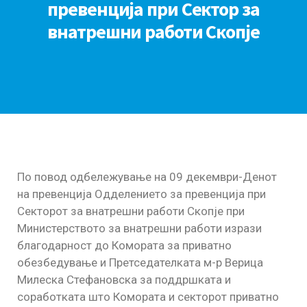
превенција при Сектор за
внатрешни работи Скопје
По повод одбележување на 09 декември-Денот
на превенција Одделението за превенција при
Секторот за внатрешни работи Скопје при
Министерството за внатрешни работи изрази
благодарност до Комората за приватно
обезбедување и Претседателката м-р Верица
Милеска Стефановска за поддршката и
соработката што Комората и секторот приватно