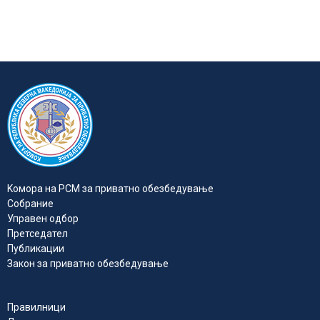
Kомора на РСМ за приватно обезбедувањe
Собрание
Управен одбор
Претседател
Публикации
Закон за приватно обезбедување
Правилници