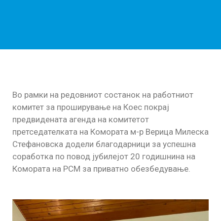
Во рамки на редовниот состанок на работниот
комитет за проширувaње на Коес покрај
предвидената агенда на комитетот
претседателката на Комората м-р Верица Милеска
Стефановска додели благодарници за успешна
соработка по повод јубилејот 20 годишнина на
Комората на РСМ за приватно обезбедување.