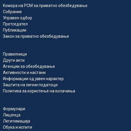
Kомора на РСМ за приватно обезбедувањe
Собрание
Управен одбор
Претседател
Публикации
Закон за приватно обезбедување
Правилници
Други акти
Агенции за обезбедување
Активности и настани
Информации од јавен карактер
Заштита на лични податоци
Политика за користење на колачиња
Формулари
Лиценца
Легитимација
Обука и испити