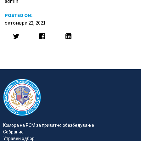
admin
POSTED ON:
октомври 22, 2021
Kомора на РСМ за приватно обезбедувањe
Собрание
Управен одбор