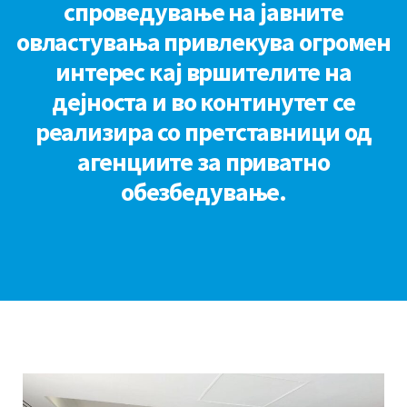
спроведување на јавните
овластувања привлекува огромен
интерес кај вршителите на
дејноста и во континутет се
реализира со претставници од
агенциите за приватно
обезбедување.