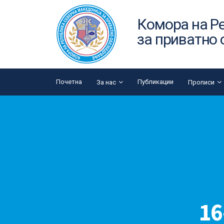
Комора на Р
за приватно
Почетна
Публикации
За нас
Прописи
16