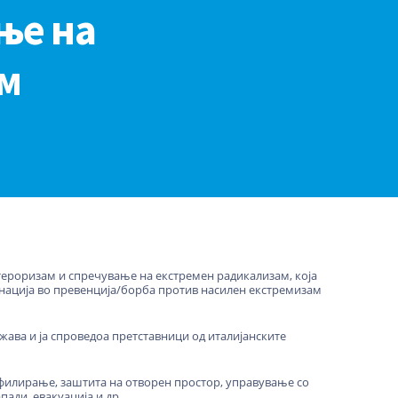
ње на
м
титероризам и спречување на екстремен радикализам, која
инација во превенција/борба против насилен екстремизам
жава и ја спроведоа претставници од италијанските
рофилирање, заштита на отворен простор, управување со
ади, евакуација и др.