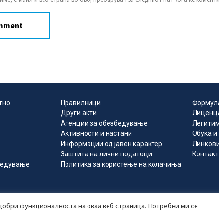
тно
Правилници
Формул
Други акти
Лиценц
Агенции за обезбедување
Легитим
Активности и настани
Обука и
Информации од јавен карактер
Линков
Заштита на лични податоци
Контакт
збедување
Политика за користење на колачиња
ка Северна Македонија за приватно обезбедување 2024 © Сите
одобри функционалноста на оваа веб страница. Потребни ми се