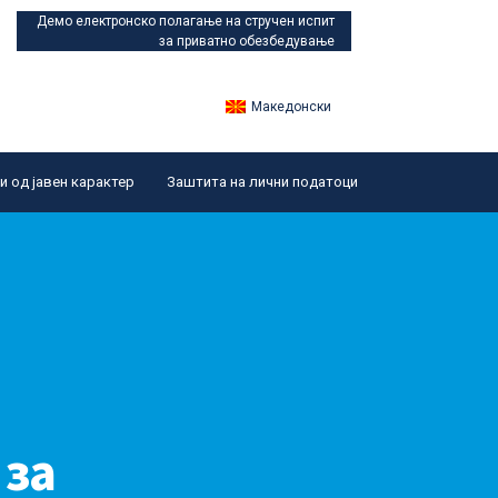
Демо електронско полагање
на стручен испит
за приватно обезбедување
Македонски
 од јавен карактер
Заштита на лични податоци
 за