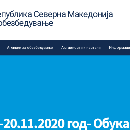
епублика Северна Македонија
 обезбедување
Агенции за обезбедување
Активности и настани
Информации
-20.11.2020 год- Обука