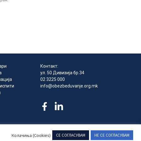
ари
Контакт:
а
ул. 50 Дивизија бр.34
ација
02 3225 000
 испити
info@obezbeduvanje.org.mk
и
 права се задржани
Колачиња (Cookies)
СЕ СОГЛАСУВАМ
НЕ СЕ СОГЛАСУВАМ