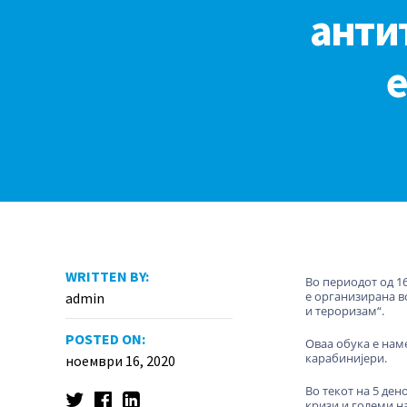
анти
WRITTEN BY:
Во периодот од 16
е организирана в
admin
и тероризам“.
POSTED ON:
Оваа обука е нам
карабинијери.
ноември 16, 2020
Во текот на 5 де
кризи и големи на