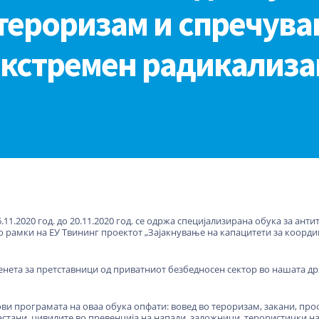
тероризам и спречува
екстремен радикализа
.11.2020 год. до 20.11.2020 год. се одржа специјализирана обука за ан
о рамки на ЕУ Твининг проектот „Зајакнување на капацитети за коорд
енета за претставници од приватниот безбедносен сектор во нашата др
нови програмата на оваа обука опфати: вовед во тероризам, закани, п
стани, цивилите во превенција на напади, заложници, терористички нап