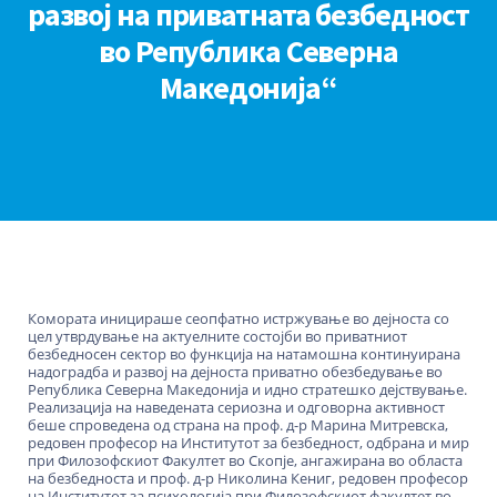
развој на приватната безбедност
во Република Северна
Македонија“
Комората иницираше сеопфатно истржување во дејноста со
цел утврдување на актуелните состојби во приватниот
безбедносен сектор во функција на натамошна континуирана
надоградба и развој на дејноста приватно обезбедување во
Република Северна Македонија и идно стратешко дејствување.
Реализација на наведената сериозна и одговорна активност
беше спроведена од страна на проф. д-р Марина Митревска,
редовен професор на Институтот за безбедност, одбрана и мир
при Филозофскиот Факултет во Скопје, ангажирана во областа
на безбедноста и проф. д-р Николина Кениг, редовен професор
на Институтот за психологија при Филозофскиот факултет во