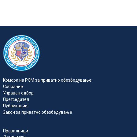
Kомора на РСМ за приватно обезбедувањe
Собрание
Управен одбор
Претседател
Публикации
Закон за приватно обезбедување
Правилници