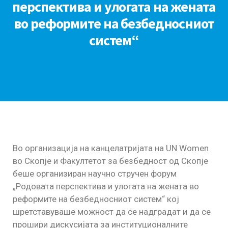
перспектива и улогата на жената
во реформите на безбедносниот
систем“
Во организација на канцелатријата на UN Women
во Скопје и Факултетот за безбедност од Скопје
беше организиран научно стручен форум
„Родовата перспектива и улогата на жената во
реформите на безбедносниот систем“ кој
шретставуваше можност да се надградат и да се
прошири дискусијата за институционалните