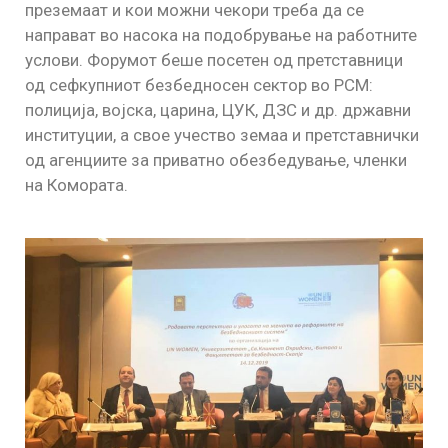
преземаат и кои можни чекори треба да се
направат во насока на подобрување на работните
услови. Форумот беше посетен од претставници
од сефкупниот безбедносен сектор во РСМ:
полиција, војска, царина, ЦУК, ДЗС и др. државни
институции, а свое учество земаа и претставнички
од агенциите за приватно обезбедување, членки
на Комората.