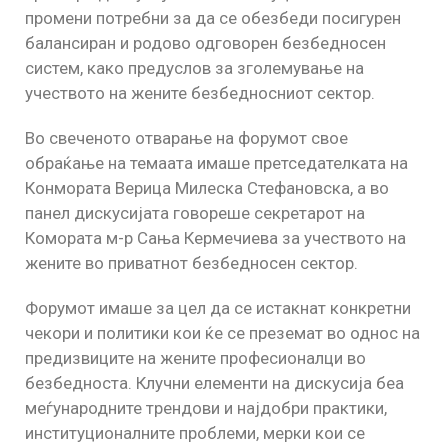
промени потребни за да се обезбеди посигурен
балансиран и родово одговорен безбедносен
систем, како предуслов за зголемување на
учеството на жените безбедносниот сектор.
Во свеченото отварање на форумот свое
обраќање на темаата имаше претседателката на
Конмората Верица Милеска Стефановска, а во
панел дискусијата говореше секретарот на
Комората м-р Сања Кермечиева за учеството на
жените во приватнот безбедносен сектор.
Форумот имаше за цел да се истакнат конкретни
чекори и политики кои ќе се преземат во однос на
предизвиците на жените професионалци во
безбедноста. Клучни елементи на дискусија беа
меѓународните трендови и најдобри практики,
институционалните проблеми, мерки кои се