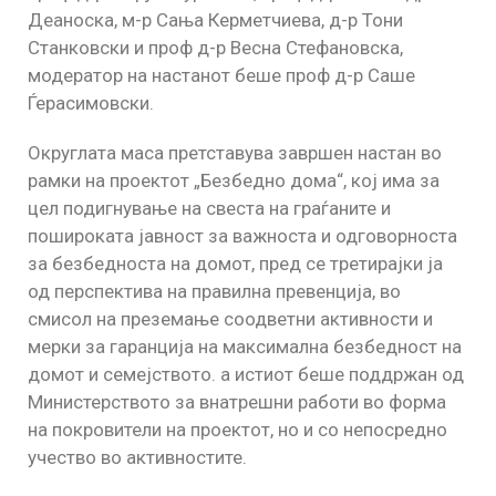
Деаноска, м-р Сања Керметчиева, д-р Тони
Станковски и проф д-р Весна Стефановска,
модератор на настанот беше проф д-р Саше
Ѓерасимовски.
Округлата маса претставува завршен настан во
рамки на проектот „Безбедно дома“, кој има за
цел подигнување на свеста на граѓаните и
пошироката јавност за важноста и одговорноста
за безбедноста на домот, пред се третирајки ја
од перспектива на правилна превенција, во
смисол на преземање соодветни активности и
мерки за гаранција на максимална безбедност на
домот и семејството. а истиот беше поддржан од
Министерството за внатрешни работи во форма
на покровители на проектот, но и со непосредно
учество во активностите.