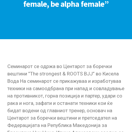
female, be alpha female”
Семинарот се одржа во Центарот за боречки
вештини ”The strongest & ROOTS BJJ” во Кисела
Вода На семинарот се прикажуваа и изработуваа
техники на самоодбрана при напад и совладување
на противникот, горна позиција и партер, удари со
рака и нога, зафати и останати техники кои ќе
бидат водени од главниот тренер, основач на
Центарот за боречки вештини и претседател на
Федерацијата на Република Македонија за