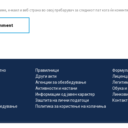
 име, е-маил и веб страна во овој пребарувач за следниот пат кога ќе комент
тно
Правилници
Формул
Други акти
Лиценц
Агенции за обезбедување
Легитим
Активности и настани
Обука и
Информации од јавен карактер
Линков
Заштита на лични податоци
Контакт
збедување
Политика за користење на колачиња
ка Северна Македонија за приватно обезбедување 2024 © Сите