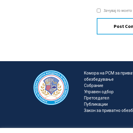
Зачувај го моето
Kомора на РСМ за прива
обезбедувањe
Собрание
Управен одбор
Претседател
Публикации
Закон за приватно обе
Комора на Републи