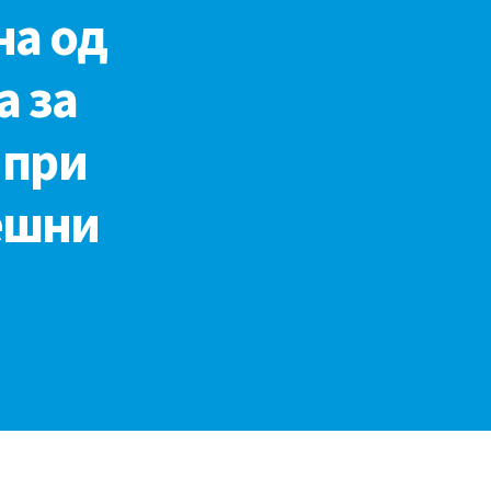
на од
 за
 при
ешни