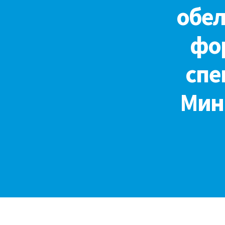
обел
фо
спе
Мин