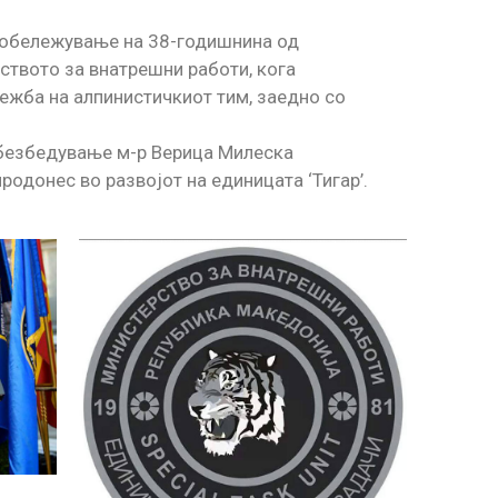
о обележување на 38-годишнина од
ството за внатрешни работи, кога
ежба на алпинистичкиот тим, заедно со
 обезбедување м-р Верица Милеска
одонес во развојот на единицата ‘Тигар’.