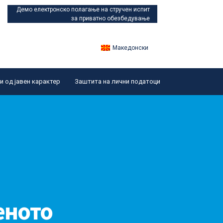
Демо електронско полагање
на стручен испит
за приватно обезбедување
Македонски
 од јавен карактер
Заштита на лични податоци
еното