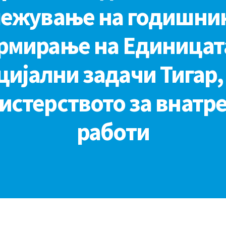
ежување на годишни
рмирање на Единицата
цијални задачи Тигар,
истерството за внатр
работи