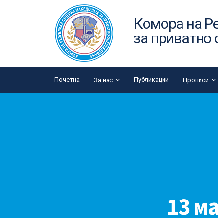
Комора на Р
за приватно
Почетна
Публикации
За нас
Прописи
13 м