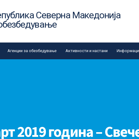
епублика Северна Македонија
 обезбедување
Агенции за обезбедување
Активности и настани
Информации
арт 2019 година – Свеч