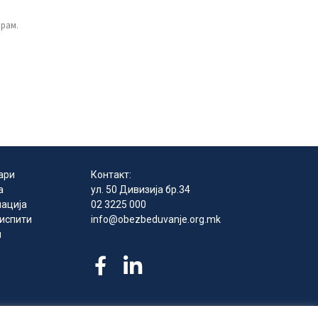
ирам.
ари
Контакт:
а
ул. 50 Дивизија бр.34
ација
02 3225 000
 испити
info@obezbeduvanje.org.mk
и
 права се задржани