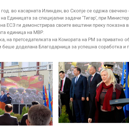
 год. во касарната Илинден, во Скопје се одржа свечен
а Единицата за специјални задачи ‘Тигар’, при Министер
на ЕСЗ ги демонстрираа своите вештини преку показна в
та единица на МВР.
ка, на претседателката на Комората на РМ за приватно
 беше доделана Благодарница за успешна соработка и пр