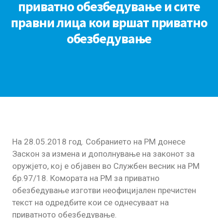
приватно обезбедување и сите
правни лица кои вршат приватно
обезбедување
На 28.05.2018 год. Собранието на РM донесе
Заскон за измена и дополнување на законот за
оружјето, кој е објавен во Службен весник на РМ
бр.97/18. Комората на РМ за приватно
обезбедување изготви неофицијален пречистен
текст на одредбите кои се однесуваат на
приватното обезбедување.