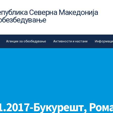
епублика Северна Македонија
 обезбедување
Агенции за обезбедување
Активности и настани
Информации
1.2017-Букурешт, Ром