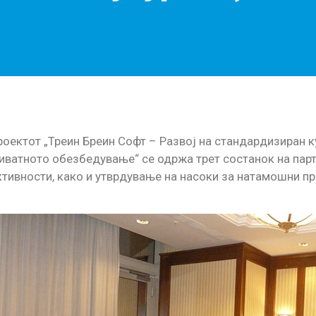
роектот „Треин Бреин Софт – Развој на стандардизиран к
иватното обезбедување“ се одржа трет состанок на парт
тивности, како и утврдување на насоки за натамошни пр