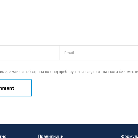
 име, е-маил и веб страна во овој пребарувач за следниот пат кога ќе комент
тно
Правилници
Формул