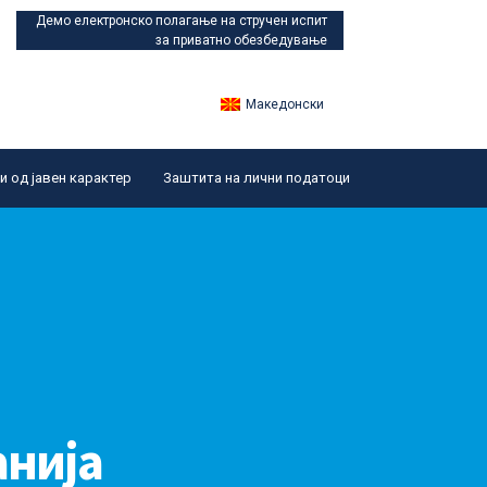
Демо електронско полагање
на стручен испит
за приватно обезбедување
Македонски
 од јавен карактер
Заштита на лични податоци
анија