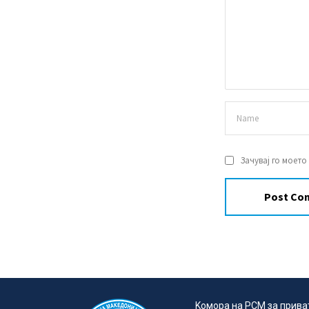
Зачувај го моето
Kомора на РСМ за прива