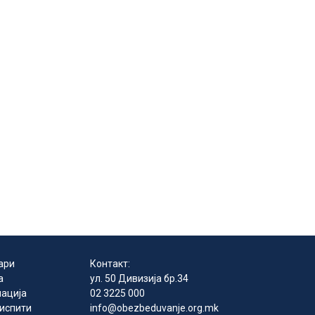
ари
Контакт:
а
ул. 50 Дивизија бр.34
ација
02 3225 000
 испити
info@obezbeduvanje.org.mk