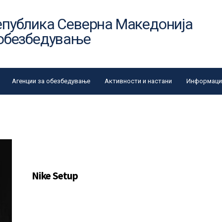
епублика Северна Македонија
 обезбедување
Агенции за обезбедување
Активности и настани
Информации
Nike Setup
Summary. Bring to the table win-win
survival strategies to ensure proactive