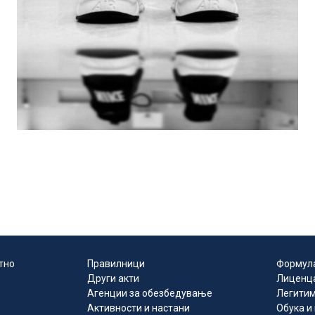
тно
Правилници
Формул
Други акти
Лиценц
Агенции за обезбедување
Легитим
Активности и настани
Обука и