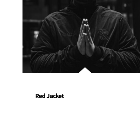
Red Jacket
Summary. Bring to the table win-win
survival strategies to ensure proactive
domination. At the end of the day, going
forward, a new normal that…