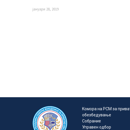
јануари 28, 2019
Kомора на РСМ за прива
обезбедувањe
Собрание
Управен одбор