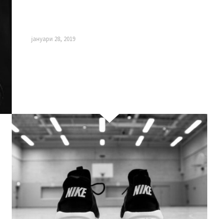
domination. At the end of the day, going
forward, a new normal that…
јануари 28, 2019