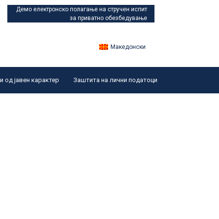
Демо електронско полагање
на стручен испит
за приватно обезбедување
Македонски
 од јавен карактер
Заштита на лични податоци