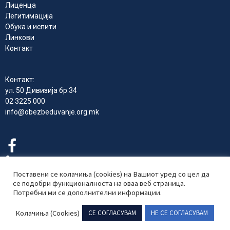
Лиценца
Легитимација
Обука и испити
Линкови
Контакт
Контакт:
ул. 50 Дивизија бр.34
02 3225 000
info@obezbeduvanje.org.mk
Поставени се колачиња (cookies) на Вашиот уред со цел да
се подобри функционалноста на оваа веб страница.
Потребни ми се дополнителни информации.
Комора на Република Северна Македонија за приватно
обезбедување 2024 © Сите права се задржани
Колачиња (Cookies)
СЕ СОГЛАСУВАМ
НЕ СЕ СОГЛАСУВАМ