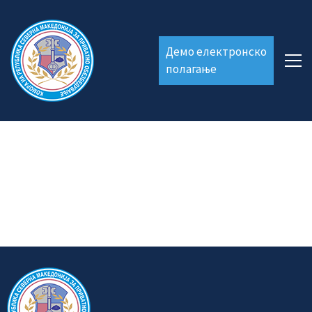
Демо електронско
полагање