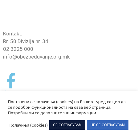
Lidhje
Kontaktoni
Kontakt:
Rr. 50 Divizija nr. 34
02 3225 000
info@obezbeduvanje.org.mk
Поставени се колачиња (cookies) на Вашиот уред со цел да
се подобри функционалноста на оваа веб страница.
Потребни ми се дополнителни информации.
Oda e repuplikës se maqedonisë së veriut për sigurim
Колачиња (Cookies)
СЕ СОГЛАСУВАМ
НЕ СЕ СОГЛАСУВАМ
privat 2024 © Të gjitha të drejtat e rezervuara