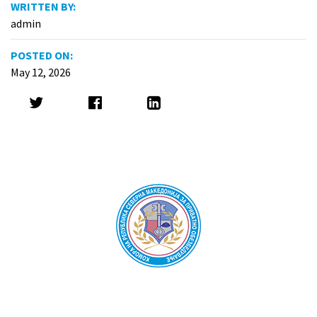
WRITTEN BY:
admin
POSTED ON:
May 12, 2026
Oda për sigurim privat e Republikës së Maqedonisë së
Veriut