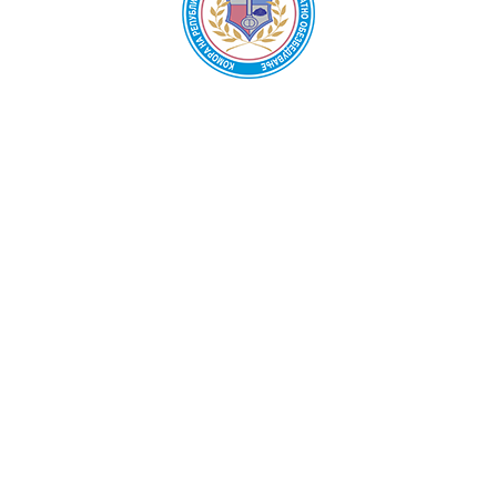
Oda për sigurim privat e Republikës së Maqedonisë së
Veriut
Kuvendi
Bordi drejtues
Kryetari
Publikime
Ligji për sigurinë private
Rregullore
Akte të tjera
Agjencione për sigurim
Aktivitete dhe ngjarje
Informata të karakterit publik
Mbrojtja e të dhënave personale