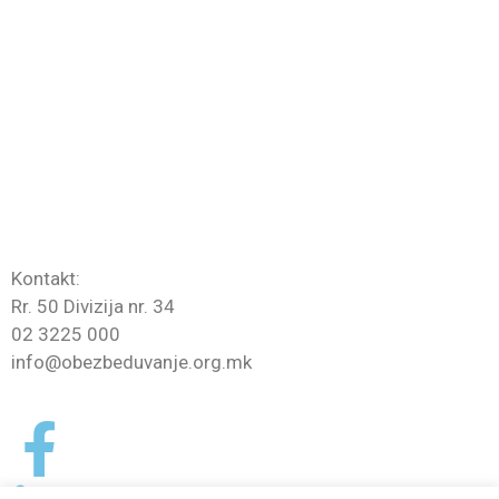
Formulare
Licenca
Legjitamicione
Trajnime dhe provime
Lidhje
Kontaktoni
Kontakt:
Rr. 50 Divizija nr. 34
02 3225 000
info@obezbeduvanje.org.mk