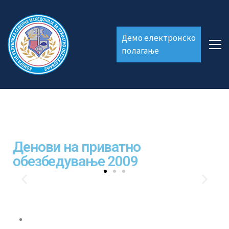
Демо електронско
полагање
Денови на приватно
обезбедување 2009
Формулари