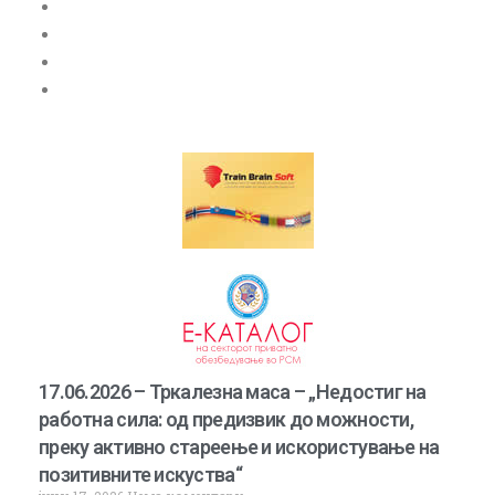
Лиценца
Легитимација
Обука и испити
Линкови
17.06.2026 – Тркалезна маса – „Недостиг на
работна сила: од предизвик до можности,
преку активно стареење и искористување на
позитивните искуства“