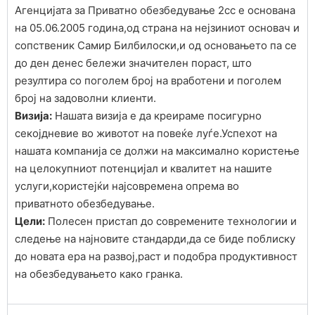
Агенцијата за Приватно обезбедување 2сс е основана
на 05.06.2005 година,од страна на нејзиниот основач и
сопственик Самир Билбилоски,и од основањето па се
до ден денес бележи значителен пораст, што
резултира со поголем број на вработени и поголем
број на задоволни клиенти.
Визија:
Нашата визија е да креираме посигурно
секојдневие во животот на повеќе луѓе.Успехот на
нашата компанија се должи на максимално користење
на целокупниот потенцијал и квалитет на нашите
услуги,користејќи најсовремена опрема во
приватното обезбедување.
Цели:
Полесен пристап до современите технологии и
следење на најновите стандарди,да се биде поблиску
до новата ера на развој,раст и подобра продуктивност
на обезбедувањето како гранка.